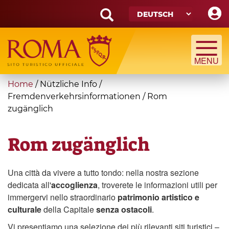
Skip
to
main
Search
content
form
Suche
You
Home
/
Nützliche Info
/
are
Fremdenverkehrsinformationen
/
Rom
zugänglich
here
Rom zugänglich
Una città da vivere a tutto tondo: nella nostra sezione
dedicata all'
accoglienza
, troverete le informazioni utili per
immergervi nello straordinario
patrimonio artistico e
culturale
della Capitale
senza ostacoli
.
Vi presentiamo una selezione dei più rilevanti siti turistici –