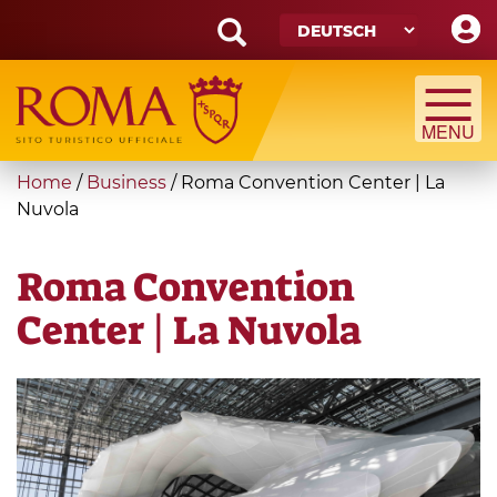
Skip
to
main
Search
content
form
Suche
You
Home
/
Business
/
Roma Convention Center | La
are
Nuvola
here
Roma Convention
Center | La Nuvola