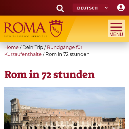
Skip
to
main
Search
content
form
Suche
You
Home
/
Dein Trip
/
Rundgänge für
are
Kurzaufenthalte
/
Rom in 72 stunden
here
Rom in 72 stunden