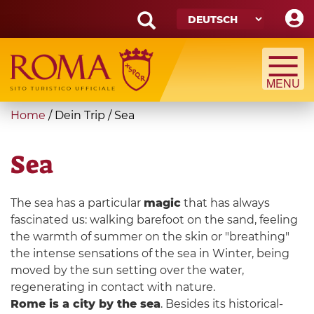
Skip
to
main
Search
content
form
Suche
You
Home
/
Dein Trip
/
Sea
are
here
Sea
The sea has a particular
magic
that has always
fascinated us: walking barefoot on the sand, feeling
the warmth of summer on the skin or "breathing"
the intense sensations of the sea in Winter, being
moved by the sun setting over the water,
regenerating in contact with nature.
Rome is a city by the sea
. Besides its historical-