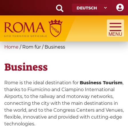
Skip
to
main
Search
content
form
Suche
You
Home
/
Rom für
/
Business
are
here
Business
Rome is the ideal destination for
Business Tourism
,
thanks to Fiumicino and Ciampino International
Airports, to the railway and motorway networks,
connecting the city with the main destinations in
the world, and to the Congress Centers and Venues,
flexible, innovative and provided with cutting-edge
technologies.