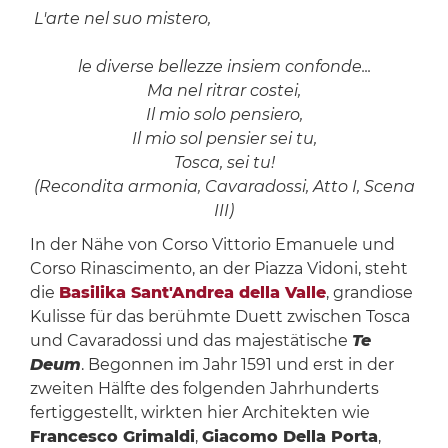
L'arte nel suo mistero,
le diverse bellezze insiem confonde...
Ma nel ritrar costei,
Il mio solo pensiero,
Il mio sol pensier sei tu,
Tosca, sei tu!
(Recondita armonia, Cavaradossi, Atto I, Scena
III)
In der Nähe von Corso Vittorio Emanuele und
Corso Rinascimento, an der Piazza Vidoni, steht
die
Basilika Sant'Andrea della Valle
, grandiose
Kulisse für das berühmte Duett zwischen Tosca
und Cavaradossi und das majestätische
Te
Deum
. Begonnen im Jahr 1591 und erst in der
zweiten Hälfte des folgenden Jahrhunderts
fertiggestellt, wirkten hier Architekten wie
Francesco Grimaldi
,
Giacomo Della Porta
,