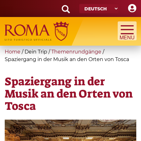
Skip
to
main
Search
content
form
Suche
You
Home
/
Dein Trip
/
Themenrundgänge
/
are
Spaziergang in der Musik an den Orten von Tosca
here
Spaziergang in der
Musik an den Orten von
Tosca