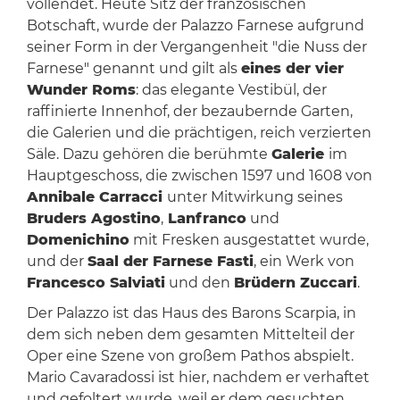
vollendet. Heute Sitz der französischen
Botschaft, wurde der Palazzo Farnese aufgrund
seiner Form in der Vergangenheit "die Nuss der
Farnese" genannt und gilt als
eines der vier
Wunder Roms
: das elegante Vestibül, der
raffinierte Innenhof, der bezaubernde Garten,
die Galerien und die prächtigen, reich verzierten
Säle. Dazu gehören die berühmte
Galerie
im
Hauptgeschoss, die zwischen 1597 und 1608 von
Annibale Carracci
unter Mitwirkung seines
Bruders Agostino
,
Lanfranco
und
Domenichino
mit Fresken ausgestattet wurde,
und der
Saal der Farnese Fasti
, ein Werk von
Francesco Salviati
und den
Brüdern Zuccari
.
Der Palazzo ist das Haus des Barons Scarpia, in
dem sich neben dem gesamten Mittelteil der
Oper eine Szene von großem Pathos abspielt.
Mario Cavaradossi ist hier, nachdem er verhaftet
und gefoltert wurde, weil er dem gesuchten