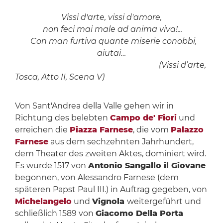
Vissi d'arte, vissi d'amore,
non feci mai male ad anima viva!...
Con man furtiva quante miserie conobbi,
aiutai…
(Vissi d’arte,
Tosca, Atto II, Scena V)
Von Sant'Andrea della Valle gehen wir in
Richtung des belebten
Campo de' Fiori
und
erreichen die
Piazza Farnese
, die vom
Palazzo
Farnese
aus dem sechzehnten Jahrhundert,
dem Theater des zweiten Aktes, dominiert wird.
Es wurde 1517 von
Antonio Sangallo il Giovane
begonnen, von Alessandro Farnese (dem
späteren Papst Paul III.) in Auftrag gegeben, von
Michelangelo
und
Vignola
weitergeführt und
schließlich 1589 von
Giacomo Della Porta