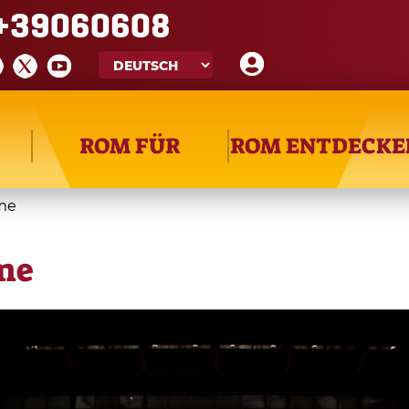
+39060608
ROM FÜR
ROM ENTDECKE
me
me