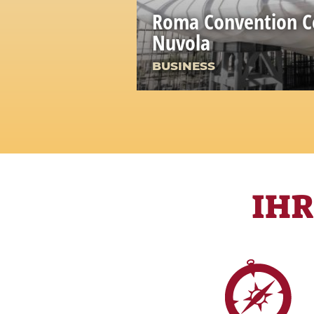
Roma Convention Ce
Nuvola
BUSINESS
IH