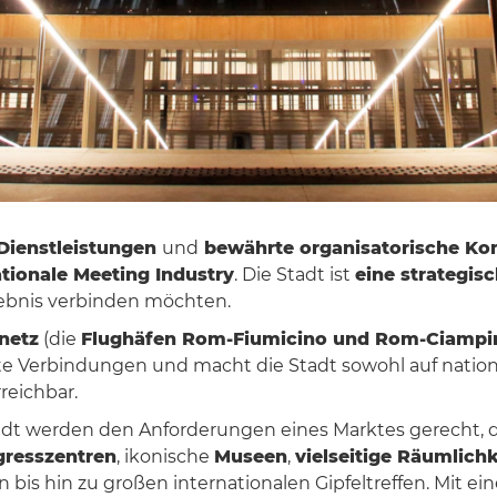
Dienstleistungen
und
bewährte organisatorische K
ationale Meeting Industry
. Die Stadt ist
eine strategis
lebnis verbinden möchten.
netz
(die
Flughäfen Rom-Fiumicino und Rom-Ciampi
iente Verbindungen und macht die Stadt sowohl auf natio
reichbar.
adt werden den Anforderungen eines Marktes gerecht,
resszentren
, ikonische
Museen
,
vielseitige Räumlich
en bis hin zu großen internationalen Gipfeltreffen. Mit e