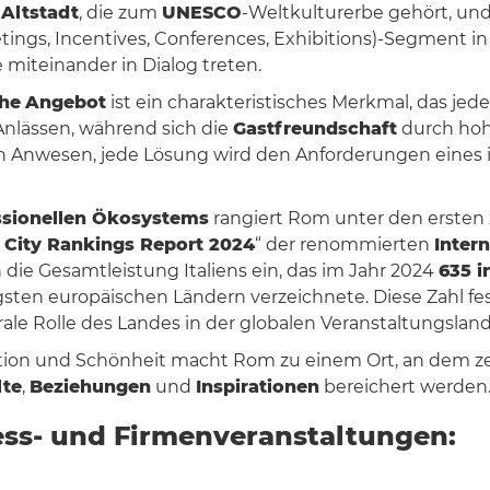
r
Altstadt
, die zum
UNESCO
-Weltkulturerbe gehört, u
gs, Incentives, Conferences, Exhibitions)-Segment in e
miteinander in Dialog treten.
he
Angebot
ist ein charakteristisches Merkmal, das jed
Anlässen, während sich die
Gastfreundschaft
durch hoh
en Anwesen, jede Lösung wird den Anforderungen eines 
ssionellen Ökosystems
rangiert Rom unter den ersten
 City Rankings Report 2024
“ der renommierten
Inter
in die Gesamtleistung Italiens ein, das im Jahr 2024
635 i
ten europäischen Ländern verzeichnete. Diese Zahl festi
rale Rolle des Landes in der globalen Veranstaltungsland
ation und Schönheit macht Rom zu einem Ort, an dem 
lte
,
Beziehungen
und
Inspirationen
bereichert werden
ess- und Firmenveranstaltungen: