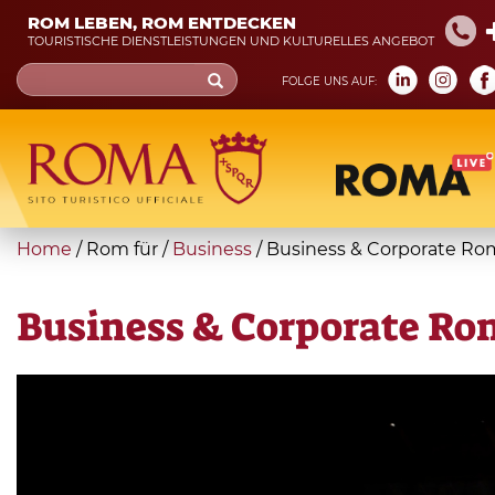
Skip
ROM LEBEN, ROM ENTDECKEN
to
TOURISTISCHE DIENSTLEISTUNGEN UND KULTURELLES ANGEBOT
main
Search
FOLGE UNS AUF:
content
form
Suche
You
Home
/
Rom für
/
Business
/
Business & Corporate Ro
are
here
Business & Corporate Ro