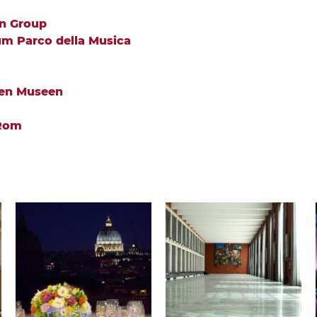
on Group
um Parco della Musica
hen Museen
 Rom