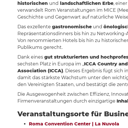
historischen
und
landschaftlichen Erbe
, eine
verwandelt Rom Veranstaltungen im MICE (Meetin
Geschichte und Gegenwart auf natürliche Weise 
Das exzellente
gastronomische
und
önologisc
Repräsentationsdinners bis hin zu Networking-
Von renommierten Hotels bis hin zu historisch
Publikums gerecht.
Dank eines
gut strukturierten und hochprofe
sechsten Platz in Europa im „
ICCA Country and
Association (ICCA)
. Dieses Ergebnis fügt sich 
damit das stärkste Wachstum unter den wichtigs
den Vereinigten Staaten, und bestätigt die zent
Die Ausgewogenheit zwischen Effizienz, Innov
Firmenveranstaltungen durch einzigartige
Inha
Veranstaltungsorte für Busin
Roma Convention Center | La Nuvola