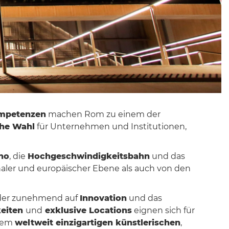
ompetenzen
machen Rom zu einem der
che Wahl
für Unternehmen und Institutionen,
no
, die
Hochgeschwindigkeitsbahn
und das
naler und europäischer Ebene als auch von den
 der zunehmend auf
Innovation
und das
keiten
und
exklusive Locations
eignen sich für
inem
weltweit einzigartigen künstlerischen
,