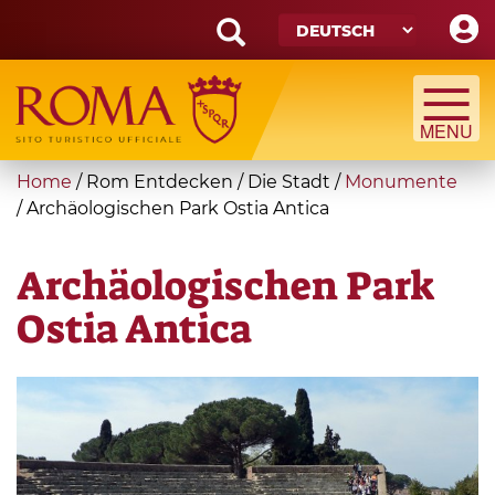
Skip
to
main
Search
content
form
Suche
You
Home
/
Rom Entdecken
/
Die Stadt
/
Monumente
are
/
Archäologischen Park Ostia Antica
here
Archäologischen Park
Ostia Antica