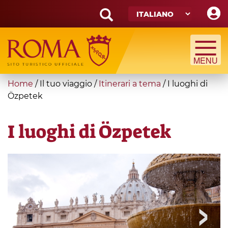
Skip
to
main
Search
content
form
Cerca
You
Home
/
Il tuo viaggio
/
Itinerari a tema
/
I luoghi di
are
Özpetek
here
I luoghi di Özpetek