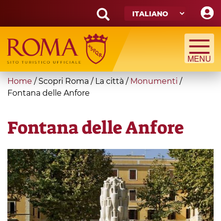
Skip
to
main
Search
content
form
Cerca
You
Home
/
Scopri Roma
/
La città
/
Monumenti
/
are
Fontana delle Anfore
here
Fontana delle Anfore