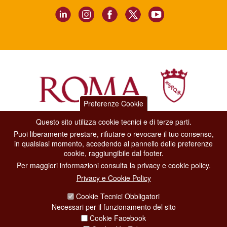
Preferenze Cookie
Questo sito utilizza cookie tecnici e di terze parti.
Dipartimento Grandi Eventi, Sport, Turismo e Moda.
Puoi liberamente prestare, rifiutare o revocare il tuo consenso,
Via di San Basilio, 51
in qualsiasi momento, accedendo al pannello delle preferenze
00187 Roma
cookie, raggiungibile dal footer.
Per maggiori informazioni consulta la privacy e cookie policy.
CONTACT CENTER TEL. 06 06 08
Privacy e Cookie Policy
CONTATTA LA REDAZIONE
Cookie Tecnici Obbligatori
Necessari per il funzionamento del sito
Cookie Facebook
PRIVACY