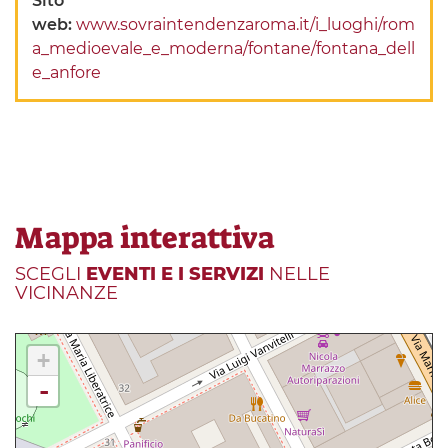
Sito
web:
www.sovraintendenzaroma.it/i_luoghi/rom
a_medioevale_e_moderna/fontane/fontana_dell
e_anfore
Mappa interattiva
SCEGLI
EVENTI E I SERVIZI
NELLE
VICINANZE
+
-