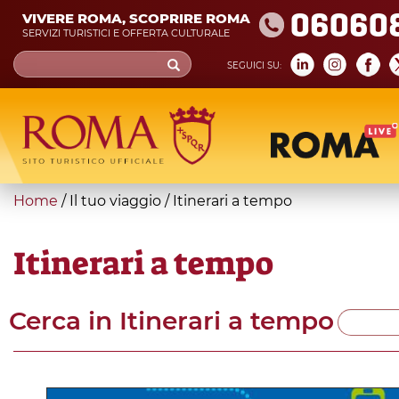
Skip
06060
VIVERE ROMA, SCOPRIRE ROMA
to
SERVIZI TURISTICI E OFFERTA CULTURALE
main
Search
SEGUICI SU:
content
form
Cerca
You
Home
/
Il tuo viaggio
/
Itinerari a tempo
are
here
Itinerari a tempo
Cerca in
Itinerari a tempo