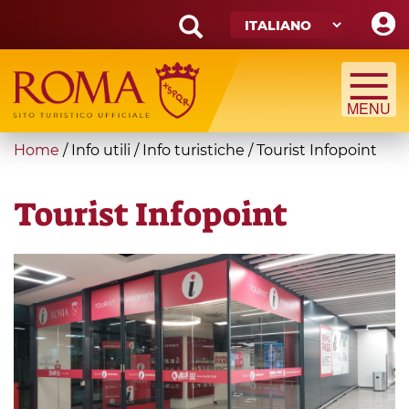
Skip
to
main
Search
content
form
Cerca
You
Home
/
Info utili
/
Info turistiche
/
Tourist Infopoint
are
here
Tourist Infopoint