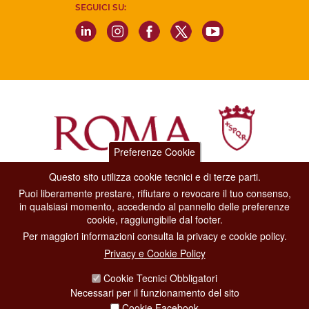
SEGUICI SU:
Preferenze Cookie
Questo sito utilizza cookie tecnici e di terze parti.
Dipartimento Grandi Eventi, Sport, Turismo e Moda.
Puoi liberamente prestare, rifiutare o revocare il tuo consenso,
Via di San Basilio, 51
in qualsiasi momento, accedendo al pannello delle preferenze
00187 Roma
cookie, raggiungibile dal footer.
Per maggiori informazioni consulta la privacy e cookie policy.
CONTACT CENTER TEL. 06 06 08
Privacy e Cookie Policy
CONTATTA LA REDAZIONE
Cookie Tecnici Obbligatori
Necessari per il funzionamento del sito
Cookie Facebook