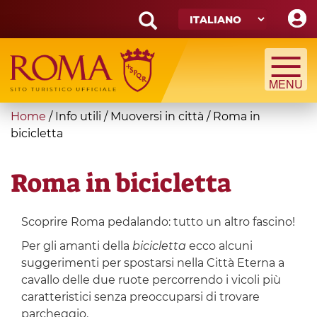
Skip
to
main
Search
content
form
Cerca
You
Home
/
Info utili
/
Muoversi in città
/
Roma in
are
bicicletta
here
Roma in bicicletta
Scoprire Roma pedalando: tutto un altro fascino!
Per gli amanti della
bicicletta
ecco alcuni
suggerimenti per spostarsi nella Città Eterna a
cavallo delle due ruote percorrendo i vicoli più
caratteristici senza preoccuparsi di trovare
parcheggio.