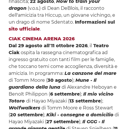
rinascita;
22 agosto
,
How to train your
dragon
(v.o.s.)
di Dean DeBlois, il racconto
dell'amicizia tra Hiccup, un giovane vichingo, e
un drago di nome Sdentato.
Informazioni sul
sito ufficiale
.
CIAK CINEMA ARENA 2026
Dal 29 agosto all'11 ottobre 2026
, il
Teatro
Ciak
ospita la rassegna cinematografica ad
ingresso gratuito con tanti film per le famiglie,
che toccano temi come accoglienza, diversità e
amicizia. In programma:
La canzone del mare
di Tomm Moore (
30 agosto
);
Mune - Il
guardiano della luna
di Alexandre Heboyan e
Benoît Philippon (
6 settembre
);
Il mio vicino
Totoro
di Hayao Miyazaki (
13 settembre
);
Wolfwalkers
di Tomm Moore e Ross Stewart
(
20 settembre
);
Kiki - consegne a domicilio
di
Hayao Miyazaki (
27 settembre
);
Il GGG - Il
grande gigante gentile
di Steven Spielberg (
11