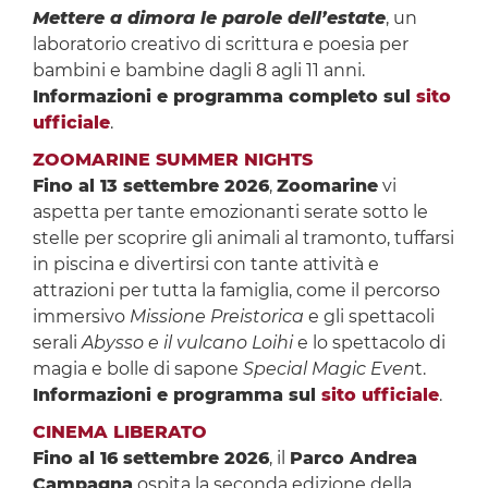
Mettere a dimora le parole dell’estate
, un
laboratorio creativo di scrittura e poesia per
bambini e bambine dagli 8 agli 11 anni.
Informazioni e programma completo sul
sito
ufficiale
.
ZOOMARINE SUMMER NIGHTS
Fino al 13 settembre 2026
,
Zoomarine
vi
aspetta per tante emozionanti serate sotto le
stelle per scoprire gli animali al tramonto, tuffarsi
in piscina e divertirsi con tante attività e
attrazioni per tutta la famiglia, come il percorso
immersivo
Missione Preistorica
e gli spettacoli
serali
Abysso e il vulcano Loihi
e
lo spettacolo di
magia e bolle di sapone
Special Magic Even
t.
Informazioni e programma sul
sito ufficiale
.
CINEMA LIBERATO
Fino al 16 settembre 2026
, il
Parco Andrea
Campagna
ospita la seconda edizione della