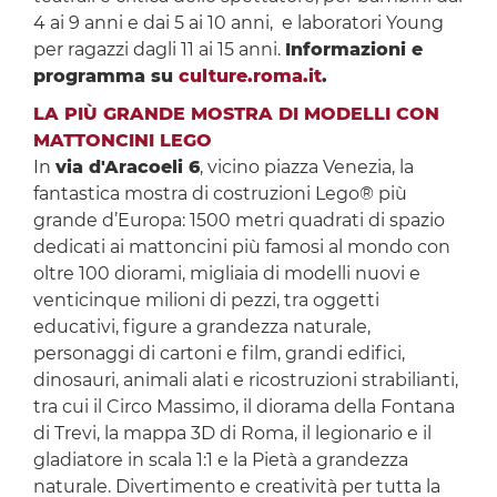
4 ai 9 anni e dai 5 ai 10 anni, e laboratori Young
per ragazzi dagli 11 ai 15 anni.
Informazioni e
programma su
culture.roma.it
.
LA PIÙ GRANDE MOSTRA DI MODELLI CON
MATTONCINI LEGO
In
via d'Aracoeli 6
, vicino piazza Venezia, la
fantastica mostra di costruzioni Lego® più
grande d’Europa: 1500 metri quadrati di spazio
dedicati ai mattoncini più famosi al mondo con
oltre 100 diorami, migliaia di modelli nuovi e
venticinque milioni di pezzi, tra oggetti
educativi, figure a grandezza naturale,
personaggi di cartoni e film, grandi edifici,
dinosauri, animali alati e ricostruzioni strabilianti,
tra cui il Circo Massimo, il diorama della Fontana
di Trevi, la mappa 3D di Roma, il legionario e il
gladiatore in scala 1:1 e la Pietà a grandezza
naturale. Divertimento e creatività per tutta la