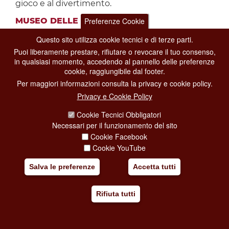
gioco e al divertimento.
Preferenze Cookie
MUSEO DELLE ILLUSIONI
Uno spazio interattivo, a pochi passi dalla
Questo sito utilizza cookie tecnici e di terze parti.
Basilica di Santa Maria Maggiore, dove nulla è
Puoi liberamente prestare, rifiutare o revocare il tuo consenso,
come sembra: trucchi, effetti ottici, giochi di
in qualsiasi momento, accedendo al pannello delle preferenze
luce, attrazioni e stanze particolari, tra scienza,
cookie, raggiungibile dal footer.
fisica e psicologia, per divertirsi e imparare,
Per maggiori informazioni consulta la privacy e cookie policy.
svelare gli inganni della mente e mettere alla
Privacy e Cookie Policy
prova i cinque sensi.
Cookie Tecnici Obbligatori
BIOPARCO
Necessari per il funzionamento del sito
Cookie Facebook
Il meraviglioso Bioparco di Roma
vi aspetta
,
Cookie YouTube
basta acquistare il biglietto di ingresso
on line
o
presso le biglietterie. Tornano gli appuntamenti
Salva le preferenze
Accetta tutti
con
i pasti degli animali
per scoprire cosa
mangiano
macachi
(11.00),
lemuri
(ore
Rifiuta tutti
11.30),
elefanti
(ore 12.00),
orsi
(ore 12.30 -
sospeso da novembre a marzo),
scimpanzè
(ore
14.30),
otarie
(ore 15.00) e
pinguini del Capo