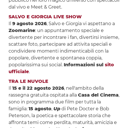
pubblico nel loro magico universo con spettacoli
dal vivo e Meet & Greet.
SALVO E GIORGIA LIVE SHOW
Il
9 agosto 2026
, Salvo e Giorgia vi aspettano a
Zoomarine
: un appuntamento speciale e
divertente per incontrare i fan, divertirsi insieme,
scattare foto, partecipare ad attivita speciali e
condividere momenti indimenticabili con la
popolare, divertente e spontanea coppia,
popolarissima sui social.
Informazioni sul
sito
ufficiale
.
TRA LE NUVOLE
Il
15 e il 22 agosto 2026
, nell'ambito della
rassegna gratuita ospitata alla
Casa del Cinema
,
sono in programma due film per tutta la
famiglia:
15 agosto
,
Up
di Pete Docter e Bob
Peterson, la poetica e spettacolare storia che
affronta temi come perdita, maturità, amicizia e