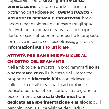
applicabili. Inoltre,
tutti i giorni e senza
prenotazione
, i visitatori dai 12 anni in su
potranno partecipare agli
OPEN STUDIOS -
ASSAGGI DI SCIENZA E CREATIVITÀ
, brevi
incontri per esplorare e curiosare tra gli spazi
dell’Hub della scienza creativa, accompagnati
dai tutor scientifici, orientandosi fra le proposte
formative in corso con piccoli assaggi creativi.
Informazioni sul
sito ufficiale
.
ATTIVITÀ PER BAMBINI E FAMIGLIE AL
CHIOSTRO DEL BRAMANTE
Nell'ambito della mostra, in programma
fino al
6 settembre 2026
, il Chiostro del Bramante
propone un
itinerario kids
, con didascalie
collocate a un’altezza adatta ai bambini e
pensate per una lettura condivisa tra grandi e
piccoli, mentre
una
sala della mostra è
dedicata alla sperimentazione e al gioco
: qui i
bambini, con la supervisione degli adulti,