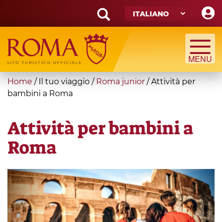
Skip
to
main
Search
content
form
Cerca
You
Home
/
Il tuo viaggio
/
Roma junior
/
Attività per
are
bambini a Roma
here
Attività per bambini a
Roma