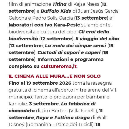
film di animazione
Titina
di Kajsa Næss (
12
settembre
) e
Buffalo Kids
di Juan Jesús García
Galocha e Pedro Solís García (
13 settembre
) e i
laboratori con Ivo Kara-Pesic
su ambiente,
biodiversità e cultura del cibo:
Gli eroi della
biodiversità
(
12 settembre
);
Il viaggio del cibo
(
13 settembre
);
La mela dei cinque sensi
(
15
settembre
);
Custodi di sapori e saperi
(
18
settembre
).
Informazioni e programma
completo su
cultureroma,it
.
IL CINEMA ALLE MURA...E NON SOLO
Fino al 19 settembre 2026
torna la rassegna
gratuita di cinema all’aperto in tre arene del VII
municipio. Tante le proiezioni per bambini e
famiglie:
3 settembre
,
La fabbrica di
cioccolato
di Tim Burton (Villa Fiorelli);
11
settembre
,
Raya e l’ultimo drago
di Walt
Disney (Romanina – Parco dei Tricicli);
18