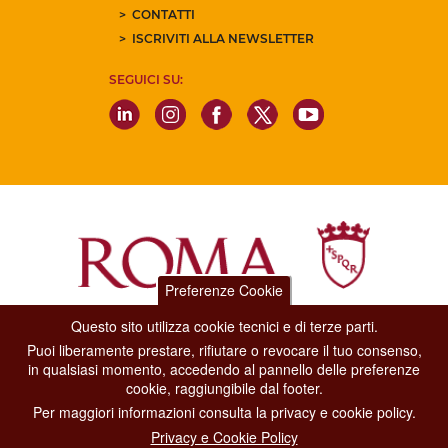
CONTATTI
ISCRIVITI ALLA NEWSLETTER
SEGUICI SU:
Preferenze Cookie
Questo sito utilizza cookie tecnici e di terze parti.
Dipartimento Grandi Eventi, Sport, Turismo e Moda.
Puoi liberamente prestare, rifiutare o revocare il tuo consenso,
Via di San Basilio, 51
in qualsiasi momento, accedendo al pannello delle preferenze
00187 Roma
cookie, raggiungibile dal footer.
Per maggiori informazioni consulta la privacy e cookie policy.
CONTACT CENTER TEL. 06 06 08
Privacy e Cookie Policy