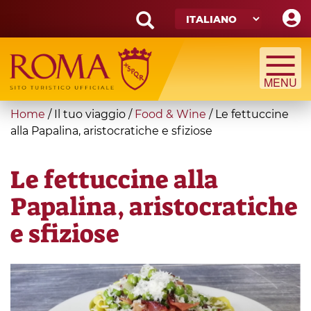
Skip
to
main
Search
content
form
Cerca
You
Home
/
Il tuo viaggio
/
Food & Wine
/
Le fettuccine
are
alla Papalina, aristocratiche e sfiziose
here
Le fettuccine alla
Papalina, aristocratiche
e sfiziose