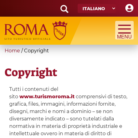
Skip
to
main
Search
content
form
Cerca
You
Home
/
Copyright
are
here
Copyright
Tutti i contenuti del
sito
www.turismoroma.it
comprensivi di testo,
grafica, files, immagini, informazioni fornite,
disegni, marchi e nomi a dominio – se non
diversamente indicato – sono tutelati dalla
normativa in materia di proprietà industriale e
intellettuale ovvero in materia di diritto di