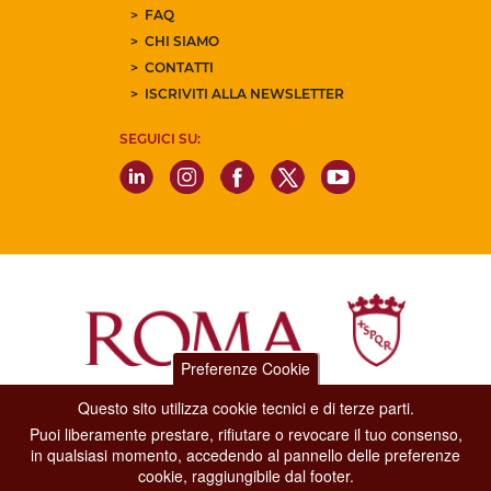
FAQ
CHI SIAMO
CONTATTI
ISCRIVITI ALLA NEWSLETTER
SEGUICI SU:
Preferenze Cookie
Questo sito utilizza cookie tecnici e di terze parti.
Dipartimento Grandi Eventi, Sport, Turismo e Moda.
Puoi liberamente prestare, rifiutare o revocare il tuo consenso,
Via di San Basilio, 51
in qualsiasi momento, accedendo al pannello delle preferenze
00187 Roma
cookie, raggiungibile dal footer.