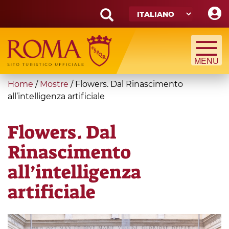
Skip
to
main
Search
content
form
Cerca
You
Home
/
Mostre
/
Flowers. Dal Rinascimento
are
all’intelligenza artificiale
here
Flowers. Dal
Rinascimento
all’intelligenza
artificiale