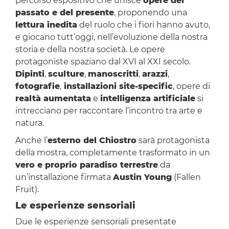
percorso espositivo che unisce
opere del
passato e del presente
, proponendo una
lettura inedita
del ruolo che i fiori hanno avuto,
e giocano tutt’oggi, nell’evoluzione della nostra
storia e della nostra società. Le opere
protagoniste spaziano dal XVI al XXI secolo.
Dipinti
,
sculture
,
manoscritti
,
arazzi
,
fotografie
,
installazioni site-specific
, opere di
realtà aumentata
e
intelligenza artificiale
si
intrecciano per raccontare l’incontro tra arte e
natura.
Anche l’
esterno del Chiostro
sarà protagonista
della mostra, completamente trasformato in un
vero e proprio paradiso terrestre
da
un’installazione firmata
Austin Young
(Fallen
Fruit).
Le esperienze sensoriali
Due le esperienze sensoriali presentate