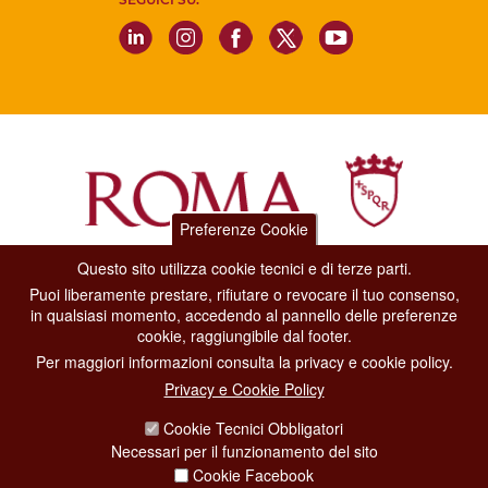
Preferenze Cookie
Questo sito utilizza cookie tecnici e di terze parti.
Dipartimento Grandi Eventi, Sport, Turismo e Moda.
Puoi liberamente prestare, rifiutare o revocare il tuo consenso,
Via di San Basilio, 51
in qualsiasi momento, accedendo al pannello delle preferenze
00187 Roma
cookie, raggiungibile dal footer.
Per maggiori informazioni consulta la privacy e cookie policy.
CONTACT CENTER TEL. 06 06 08
Privacy e Cookie Policy
CONTATTA LA REDAZIONE
Cookie Tecnici Obbligatori
Necessari per il funzionamento del sito
Cookie Facebook
PRIVACY