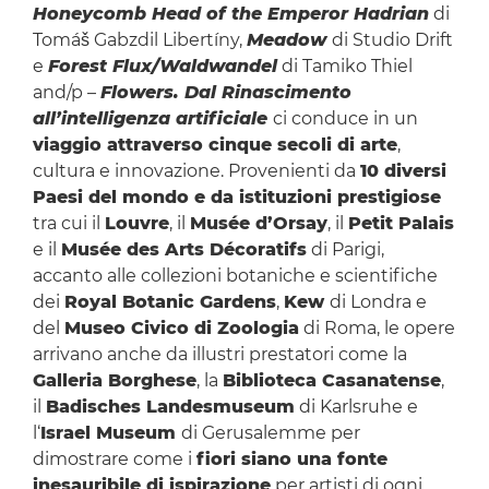
Honeycomb Head of the Emperor Hadrian
di
Tomáš Gabzdil Libertíny,
Meadow
di Studio Drift
e
Forest Flux/Waldwandel
di Tamiko Thiel
and/p –
Flowers. Dal Rinascimento
all’intelligenza artificiale
ci conduce in un
viaggio attraverso cinque secoli di arte
,
cultura e innovazione. Provenienti da
10 diversi
Paesi del mondo e da istituzioni prestigiose
tra cui il
Louvre
, il
Musée d’Orsay
, il
Petit Palais
e il
Musée des Arts Décoratifs
di Parigi,
accanto alle collezioni botaniche e scientifiche
dei
Royal Botanic Gardens
,
Kew
di Londra e
del
Museo Civico di Zoologia
di Roma, le opere
arrivano anche da illustri prestatori come la
Galleria Borghese
, la
Biblioteca Casanatense
,
il
Badisches Landesmuseum
di Karlsruhe e
l‘
Israel Museum
di Gerusalemme per
dimostrare come i
fiori siano una fonte
inesauribile di ispirazione
per artisti di ogni