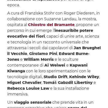
epoca.
A cura di Franziska Stöhr con Roger Diederen, in
collaborazione con Suzanne Landau, la mostra,
ospitata al
Chiostro del Bramante
, propone un
percorso in cui emerge l’
inesauribile potere
evocativo dei fiori
, capaci di unire arte, scienza
e tecnologia in un racconto universale che
attraversa i secoli: dai capolavori di
Jan Brueghel
il Vecchio
,
Girolamo Pini
,
Edward Burne-
Jones
e
William Morris
e le sculture
contemporanee di
Ai Weiwei
e
Kapwani
Kiwanga
con le loro sperimentazioni con le
tecnologie digitali,
Studio Drift
,
Kehinde Wiley
,
Miguel Chevalier
,
Tomáš Gabzdil Libertíny
e
Rebecca Louise Law
e la sua installazione
immersiva.
Un
viaggio sensoriale
che prende vita in un