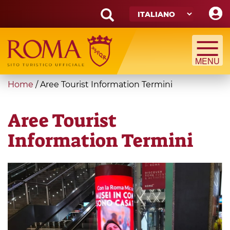
Skip
to
main
Search
content
form
Cerca
You
Home
/
Aree Tourist Information Termini
are
here
Aree Tourist
Information Termini