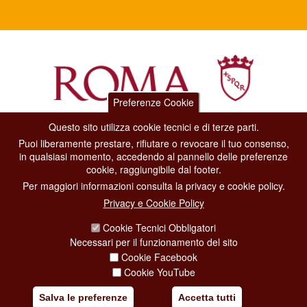
Preferenze Cookie
Questo sito utilizza cookie tecnici e di terze parti.
Dipartimento Grandi Eventi, Sport, Turismo e Moda.
Puoi liberamente prestare, rifiutare o revocare il tuo consenso,
Via di San Basilio, 51
in qualsiasi momento, accedendo al pannello delle preferenze
00187 Roma
cookie, raggiungibile dal footer.
Per maggiori informazioni consulta la privacy e cookie policy.
CONTACT CENTER TEL. 06 06 08
Privacy e Cookie Policy
CONTATTA LA REDAZIONE
Cookie Tecnici Obbligatori
Necessari per il funzionamento del sito
Cookie Facebook
PRIVACY
Cookie YouTube
SOCIAL MEDIA POLICY
Salva le preferenze
Accetta tutti