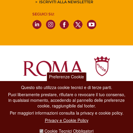
ISCRIVITI ALLA NEWSLETTER
SEGUICI SU:
Preferenze Cookie
Questo sito utilizza cookie tecnici e di terze parti.
Dipartimento Grandi Eventi, Sport, Turismo e Moda.
Puoi liberamente prestare, rifiutare o revocare il tuo consenso,
Via di San Basilio, 51
in qualsiasi momento, accedendo al pannello delle preferenze
00187 Roma
cookie, raggiungibile dal footer.
Per maggiori informazioni consulta la privacy e cookie policy.
CONTACT CENTER TEL. 06 06 08
Privacy e Cookie Policy
CONTATTA LA REDAZIONE
Cookie Tecnici Obbligatori