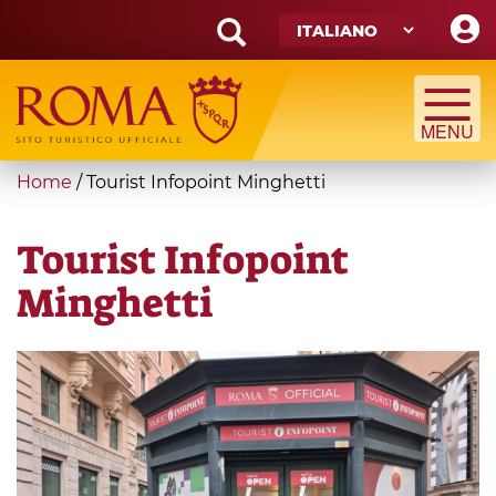
Skip
to
main
Search
content
form
Cerca
You
Home
/
Tourist Infopoint Minghetti
are
here
Tourist Infopoint
Minghetti