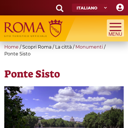
Skip
to
main
Search
content
form
Cerca
You
Home
/
Scopri Roma
/
La città
/
Monumenti
/
are
Ponte Sisto
here
Ponte Sisto