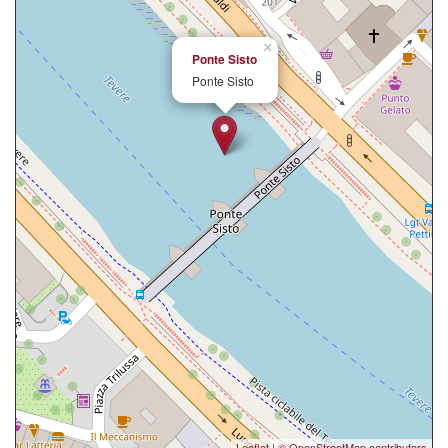
×
Ponte Sisto
Ponte Sisto
Leaflet
|
© OpenStreetMap contributors