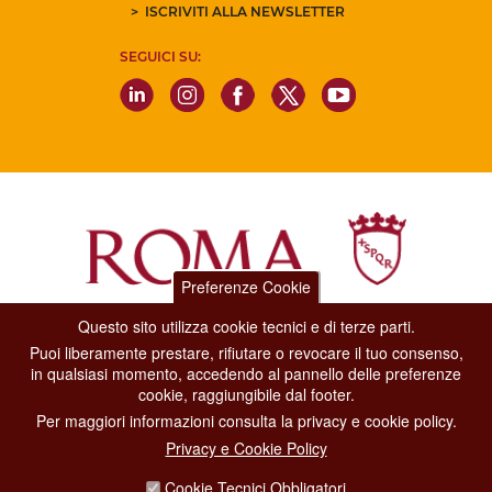
ISCRIVITI ALLA NEWSLETTER
SEGUICI SU:
Preferenze Cookie
Questo sito utilizza cookie tecnici e di terze parti.
Dipartimento Grandi Eventi, Sport, Turismo e Moda.
Puoi liberamente prestare, rifiutare o revocare il tuo consenso,
Via di San Basilio, 51
in qualsiasi momento, accedendo al pannello delle preferenze
00187 Roma
cookie, raggiungibile dal footer.
Per maggiori informazioni consulta la privacy e cookie policy.
CONTACT CENTER TEL. 06 06 08
Privacy e Cookie Policy
CONTATTA LA REDAZIONE
Cookie Tecnici Obbligatori