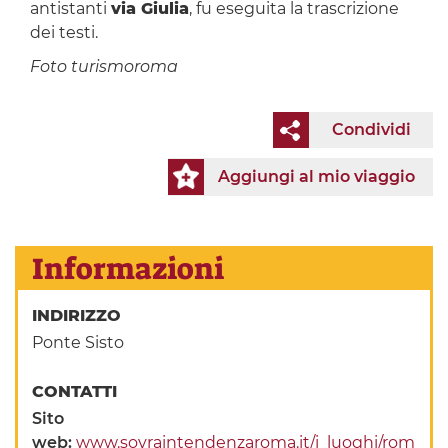
antistanti
via Giulia
, fu eseguita la trascrizione
dei testi.
Foto turismoroma
Condividi
Aggiungi al mio viaggio
Informazioni
INDIRIZZO
Ponte Sisto
CONTATTI
Sito
web:
www.sovraintendenzaroma.it/i_luoghi/rom