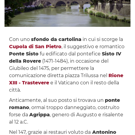
Con uno
sfondo da cartolina
in cui si scorge la
Cupola di San Pietro
, il suggestivo e romantico
Ponte Sisto
fu edificato dal pontefice
Sisto IV
della Rovere
(1471-1484), in occasione del
Giubileo del 1475, per permettere la
comunicazione diretta piazza Trilussa nel
Rione
XIII - Trastevere
e il Vaticano con il resto della
città.
Anticamente, al suo posto si trovava un
ponte
romano
, ormai troppo danneggiato, costruito
forse da
Agrippa
, genero di Augusto e risalente
al 12 a.C.
Nel 147, grazie ai restauri voluto da
Antonino