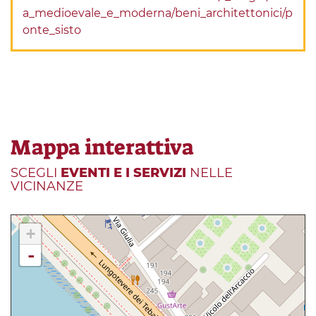
a_medioevale_e_moderna/beni_architettonici/p
onte_sisto
Mappa interattiva
SCEGLI
EVENTI E I SERVIZI
NELLE
VICINANZE
+
-