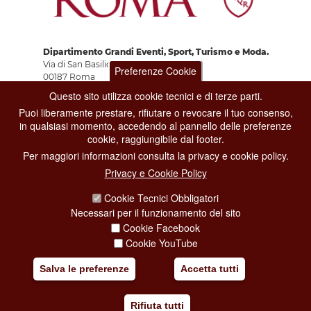
Dipartimento Grandi Eventi, Sport, Turismo e Moda.
Via di San Basilio, 51
Preferenze Cookie
00187 Roma
Questo sito utilizza cookie tecnici e di terze parti.
Puoi liberamente prestare, rifiutare o revocare il tuo consenso,
CONTACT CENTER TEL. 06 06 08
in qualsiasi momento, accedendo al pannello delle preferenze
CONTATTA LA REDAZIONE
cookie, raggiungibile dal footer.
Per maggiori informazioni consulta la privacy e cookie policy.
Privacy e Cookie Policy
PRIVACY
Cookie Tecnici Obbligatori
SOCIAL MEDIA POLICY
Necessari per il funzionamento del sito
Cookie Facebook
CREDITS
Cookie YouTube
COPYRIGHT
Salva le preferenze
Accetta tutti
ESCLUSIONE DI RESPONSABILITÀ
Rifiuta tutti