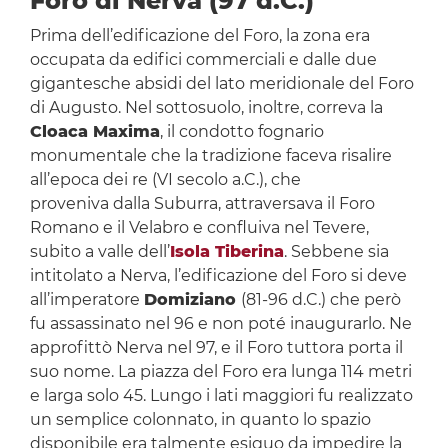
Foro di Nerva (97 d.C.)
Prima dell’edificazione del Foro, la zona era
occupata da edifici commerciali e dalle due
gigantesche absidi del lato meridionale del Foro
di Augusto. Nel sottosuolo, inoltre, correva la
Cloaca Maxima
, il condotto fognario
monumentale che la tradizione faceva risalire
all’epoca dei re (VI secolo a.C.), che
proveniva dalla Suburra, attraversava il Foro
Romano e il Velabro e confluiva nel Tevere,
subito a valle dell’
Isola Tiberina
. Sebbene sia
intitolato a Nerva, l’edificazione del Foro si deve
all’imperatore
Domiziano
(81-96 d.C.) che però
fu assassinato nel 96 e non poté inaugurarlo. Ne
approfittò Nerva nel 97, e il Foro tuttora porta il
suo nome. La piazza del Foro era lunga 114 metri
e larga solo 45. Lungo i lati maggiori fu realizzato
un semplice colonnato, in quanto lo spazio
disponibile era talmente esiguo da impedire la