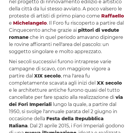
nel progetto di rinnovamento edilizio e artistico
della città da lui stesso avviato. A poco valsero le
proteste di artisti di primo piano come
Raffaello
e
Michelangelo
. Il Foro fu riscoperto a partire dal
Cinquecento anche grazie ai
pittori di vedute
romane
che in quel periodo amavano dipingere
le rovine affioranti nell'area del pascolo: un
soggetto singolare e molto apprezzato.
Nei secoli successivi furono intraprese varie
campagne di scavo, con maggiore vigore a
partire dal
XIX secolo
, ma l'area fu
completamente scavata agli inizi del
XX secolo
e le architetture antiche furono quasi del tutto
cancellate per fare spazio alla realizzazione di
via
dei Fori Imperiali
lungo la quale, a partire dal
1950, si svolge l'annuale parata del 2 giugno in
occasione della
Festa della Repubblica
Italiana
. Dal 21 aprile 2015, i Fori Imperiali godono
di una
nuova illuminazione
, ideata e realizzata