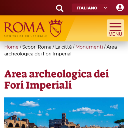
Skip
to
main
Search
content
form
Cerca
You
Home
/
Scopri Roma
/
La città
/
Monumenti
/
Area
are
archeologica dei Fori Imperiali
here
Area archeologica dei
Fori Imperiali