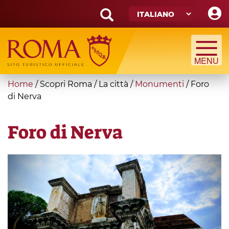
Skip
to
main
Search
content
form
Cerca
You
Home
/
Scopri Roma
/
La città
/
Monumenti
/
Foro
are
di Nerva
here
Foro di Nerva