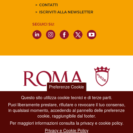
CONTATTI
ISCRIVITI ALLA NEWSLETTER
SEGUICI SU:
Preferenze Cookie
Questo sito utilizza cookie tecnici e di terze parti.
Dipartimento Grandi Eventi, Sport, Turismo e Moda.
Puoi liberamente prestare, rifiutare o revocare il tuo consenso,
Via di San Basilio, 51
in qualsiasi momento, accedendo al pannello delle preferenze
00187 Roma
cookie, raggiungibile dal footer.
Per maggiori informazioni consulta la privacy e cookie policy.
CONTACT CENTER TEL. 06 06 08
Privacy e Cookie Policy