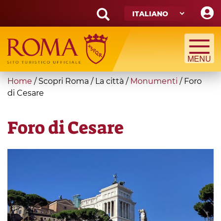
Skip
to
main
Search
content
form
Cerca
You
Home
/
Scopri Roma
/
La città
/
Monumenti
/
Foro
are
di Cesare
here
Foro di Cesare