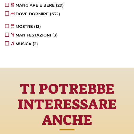
MANGIARE E BERE
(29)
DOVE DORMIRE
(632)
MOSTRE
(13)
MANIFESTAZIONI
(3)
MUSICA
(2)
TI POTREBBE
INTERESSARE
ANCHE