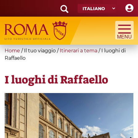
Skip
to
main
Search
content
form
Cerca
You
Home
/
Il tuo viaggio
/
Itinerari a tema
/
I luoghi di
are
Raffaello
here
I luoghi di Raffaello