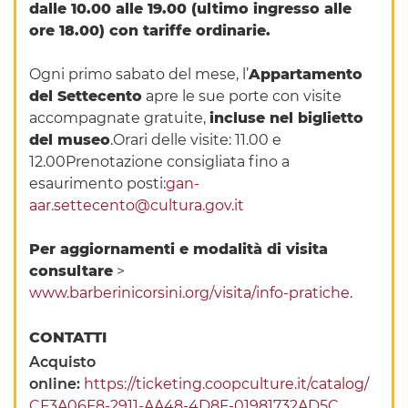
dalle 10.00 alle 19.00 (ultimo ingresso alle
ore 18.00) con tariffe ordinarie.
Ogni primo sabato del mese, l’
Appartamento
del Settecento
apre le sue porte con visite
accompagnate gratuite,
incluse nel biglietto
del museo
.Orari delle visite: 11.00 e
12.00Prenotazione consigliata fino a
esaurimento posti:
gan-
aar.settecento@cultura.gov.it
Per
aggiornamenti e modalità di visita
consultare
>
www.barberinicorsini.org/visita/info-pratiche
.
CONTATTI
Acquisto
online:
https://ticketing.coopculture.it/catalog/
CF3A06F8-2911-AA48-4D8F-01981732AD5C