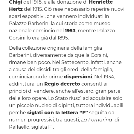
Chigi
del 1918, e alla donazione di
Henriette
Hertz
del 1915. Ciò rese necessario reperire nuovi
spazi espositivi, che vennero individuati in
Palazzo Barberini la cui storia come museo
nazionale cominciò nel
1953
, mentre Palazzo
Corsini lo era già dal 1895.
Della collezione originaria della famiglia
Barberini, diversamente da quella Corsini,
rimane ben poco. Nel Settecento, infatti, anche
a causa dei dissidi tra gli eredi della famiglia,
cominciarono le prime
dispersioni
. Nel 1934,
addirittura, un
Regio decreto
consentì ai
principi di vendere, anche all’estero, gran parte
delle loro opere. Lo Stato riuscì ad acquisire solo
un piccolo nucleo di dipinti, tuttora individuabili
perché
siglati con la lettera “F”
seguita da
numeri progressivi; tra questi,
La Fornarina
di
Raffaello, siglata F1.