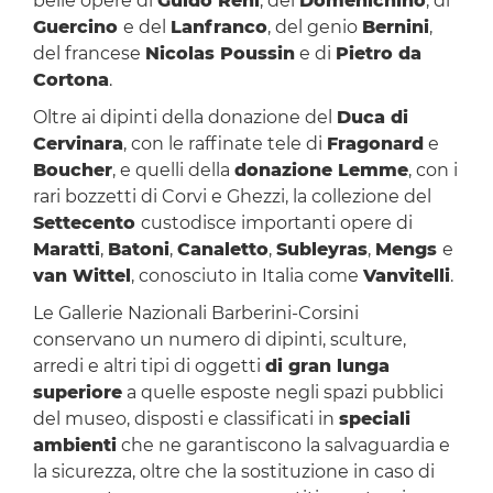
belle opere di
Guido Reni
, del
Domenichino
, di
Guercino
e del
Lanfranco
, del genio
Bernini
,
del francese
Nicolas Poussin
e di
Pietro da
Cortona
.
Oltre ai dipinti della donazione del
Duca di
Cervinara
, con le raffinate tele di
Fragonard
e
Boucher
, e quelli della
donazione Lemme
, con i
rari bozzetti di Corvi e Ghezzi, la collezione del
Settecento
custodisce importanti opere di
Maratti
,
Batoni
,
Canaletto
,
Subleyras
,
Mengs
e
van Wittel
, conosciuto in Italia come
Vanvitelli
.
Le Gallerie Nazionali Barberini-Corsini
conservano un numero di dipinti, sculture,
arredi e altri tipi di oggetti
di gran lunga
superiore
a quelle esposte negli spazi pubblici
del museo, disposti e classificati in
speciali
ambienti
che ne garantiscono la salvaguardia e
la sicurezza, oltre che la sostituzione in caso di