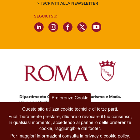
ISCRIVITI ALLA NEWSLETTER
SEGUICI SU:
Dipartimento Grandi Eventi, Sport, Turismo e Moda.
Preferenze Cookie
Via di San Basilio, 51
00187 Roma
Questo sito utilizza cookie tecnici e di terze parti.
Puoi liberamente prestare, rifiutare o revocare il tuo consenso,
in qualsiasi momento, accedendo al pannello delle preferenze
CONTACT CENTER TEL. 06 06 08
cookie, raggiungibile dal footer.
CONTATTA LA REDAZIONE
Per maggiori informazioni consulta la privacy e cookie policy.