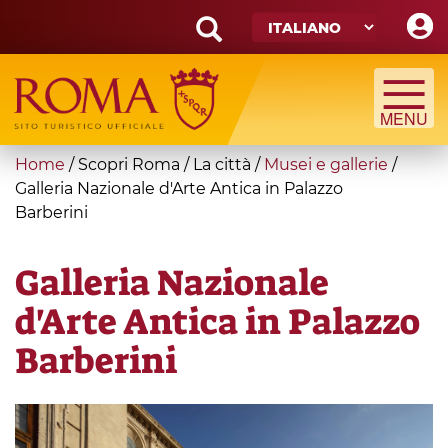
Skip
to
main
Search
content
form
Cerca
You
Home
/
Scopri Roma
/
La città
/
Musei e gallerie
/
are
Galleria Nazionale d'Arte Antica in Palazzo
Barberini
here
Galleria Nazionale
d'Arte Antica in Palazzo
Barberini