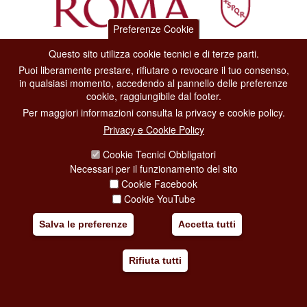
Preferenze Cookie
Questo sito utilizza cookie tecnici e di terze parti.
Dipartimento Grandi Eventi, Sport, Turismo e Moda.
Puoi liberamente prestare, rifiutare o revocare il tuo consenso,
Via di San Basilio, 51
in qualsiasi momento, accedendo al pannello delle preferenze
00187 Roma
cookie, raggiungibile dal footer.
Per maggiori informazioni consulta la privacy e cookie policy.
CONTACT CENTER TEL. 06 06 08
Privacy e Cookie Policy
CONTATTA LA REDAZIONE
Cookie Tecnici Obbligatori
Necessari per il funzionamento del sito
Cookie Facebook
PRIVACY
Cookie YouTube
SOCIAL MEDIA POLICY
Salva le preferenze
Accetta tutti
CREDITS
Rifiuta tutti
COPYRIGHT
ESCLUSIONE DI RESPONSABILITÀ