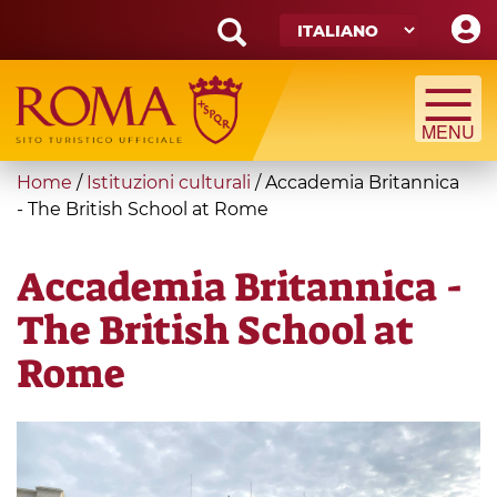
Skip
to
main
Search
content
form
Cerca
You
Home
/
Istituzioni culturali
/
Accademia Britannica
are
- The British School at Rome
here
Accademia Britannica -
The British School at
Rome