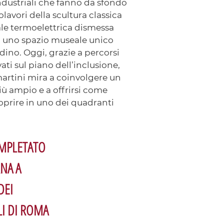
ndustriali che fanno da sfondo
lavori della scultura classica
ale termoelettrica dismessa
a uno spazio museale unico
ino. Oggi, grazie a percorsi
ti sul piano dell’inclusione,
artini mira a coinvolgere un
ù ampio e a offrirsi come
oprire in uno dei quadranti
OMPLETATO
RNA A
DEI
LI DI ROMA