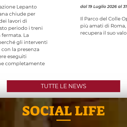
stazione Lepanto
dal 19 Luglio 2026
al 3
tana chiude per
Il Parco del Colle O
ei lavori di
più amati di Roma, r
sto periodo i treni
recupera il suo valo
a fermata. La
perché gli interventi
i con la presenza
re eseguiti
one completamente
TUTTE LE NEWS
SOCIAL LIFE