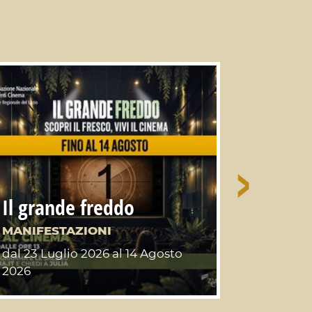
Il grande freddo
Parco 
MANIFESTAZIONI
Tiberi
dal 23 Luglio 2026
al 14 Agosto
2026
PARCHI 