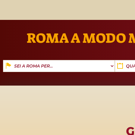
di
opportunità di visita
sempre diverse.
ROMA A MODO 
Dat
G