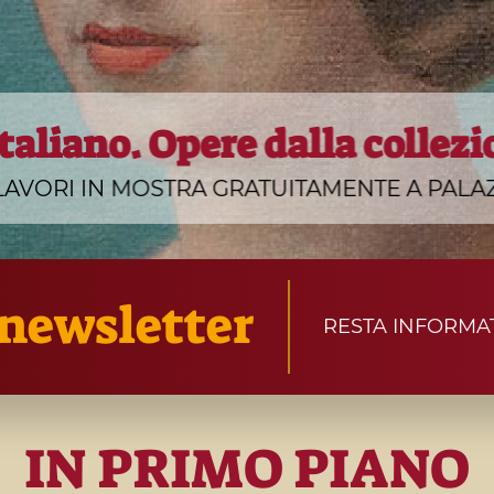
taliano. Opere dalla collezi
Ercolano. L’arte di vi
NVITA A SCOPRIRE IL VOLTO PIÙ AUTENTICO
LAVORI IN MOSTRA GRATUITAMENTE A PAL
a newsletter
RESTA INFORMA
IN PRIMO PIANO