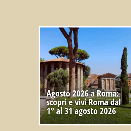
Agosto 2026 a Roma:
scopri e vivi Roma dal
1° al 31 agosto 2026
Cosa fare dal 1° al 31 agosto 2026
a
Roma
,
un mese di
eventi imperdibili
e