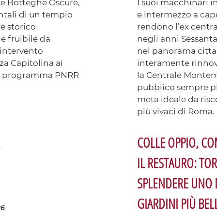
lle Botteghe Oscure,
I suoi macchinari i
tali di un tempio
e intermezzo a capo
e storico
rendono l’ex centr
e fruibile da
negli anni Sessant
l’intervento
nel panorama cittad
za Capitolina ai
interamente rinnova
del programma PNRR
la Centrale Montem
pubblico sempre pi
meta ideale da risc
più vivaci di Roma.
COLLE OPPIO, C
IL RESTAURO: TO
SPLENDERE UNO 
GIARDINI PIÙ BEL
26