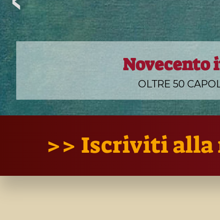
Novecento i
LA MOSTRA CHE I
OLTRE 50 CAPO
>> Iscriviti all