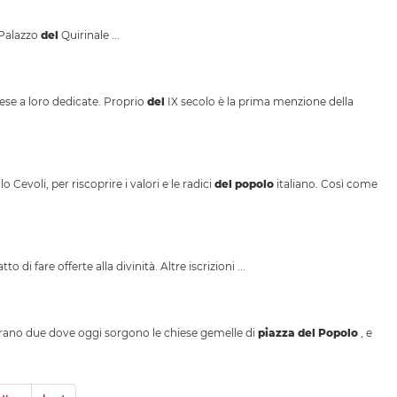
Palazzo
del
Quirinale ...
iese a loro dedicate. Proprio
del
IX secolo è la prima menzione della
 Cevoli, per riscoprire i valori e le radici
del
popolo
italiano. Così come
to di fare offerte alla divinità. Altre iscrizioni ...
 erano due dove oggi sorgono le chiese gemelle di
piazza
del
Popolo
, e