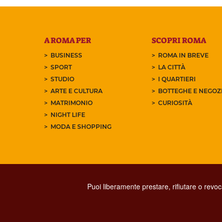
A ROMA PER
SCOPRI ROMA
BUSINESS
ROMA IN BREVE
SPORT
LA CITTÀ
STUDIO
I QUARTIERI
ARTE E CULTURA
BOTTEGHE E NEGOZI
MATRIMONIO
CURIOSITÀ
NIGHT LIFE
MODA E SHOPPING
Puoi liberamente prestare, rifiutare o revo