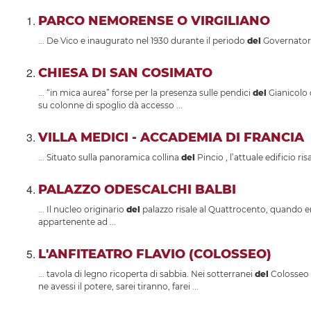
PARCO NEMORENSE O VIRGILIANO
... De Vico e inaugurato nel 1930 durante il periodo
del
Governatora
CHIESA DI SAN COSIMATO
... “in mica aurea” forse per la presenza sulle pendici
del
Gianicolo d
su colonne di spoglio dà accesso ...
VILLA MEDICI - ACCADEMIA DI FRANCIA
... Situato sulla panoramica collina
del
Pincio , l’attuale edificio ri
PALAZZO ODESCALCHI BALBI
... Il nucleo originario
del
palazzo risale al Quattrocento, quando era
appartenente ad ...
L'ANFITEATRO FLAVIO (COLOSSEO)
... tavola di legno ricoperta di sabbia. Nei sotterranei
del
Colosseo s
ne avessi il potere, sarei tiranno, farei ...