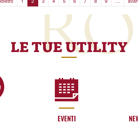
ndietro
1
2
3
4
5
6
7
8
9
…
avan
LE TUE UTILITY
EVENTI
NE