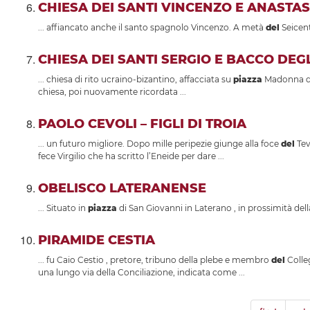
CHIESA DEI SANTI VINCENZO E ANASTAS
... affiancato anche il santo spagnolo Vincenzo. A metà
del
Seicent
CHIESA DEI SANTI SERGIO E BACCO DEGL
... chiesa di rito ucraino-bizantino, affacciata su
piazza
Madonna dei 
chiesa, poi nuovamente ricordata ...
PAOLO CEVOLI – FIGLI DI TROIA
... un futuro migliore. Dopo mille peripezie giunge alla foce
del
Tev
fece Virgilio che ha scritto l’Eneide per dare ...
OBELISCO LATERANENSE
... Situato in
piazza
di San Giovanni in Laterano , in prossimità della
PIRAMIDE CESTIA
... fu Caio Cestio , pretore, tribuno della plebe e membro
del
Colle
una lungo via della Conciliazione, indicata come ...