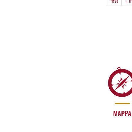
first
< i
MAPPA