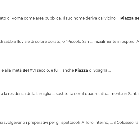
to di Roma come area pubblica. Il suo nome deriva dal vicino ...
Piazza
de
i sabbia fluviale di colore dorato, o “Piccolo San ... inizialmente in ospizio.
sale alla metà
del
XVI secolo, e fu ... anche
Piazza
di Spagna ...
 la residenza della famiglia ... sostituita con il quadro attualmente in Sant
i svolgevano i preparativi per gli spettacoli. Al loro interno, ... il Colosseo r