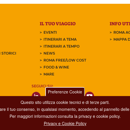
IL TUO VIAGGIO
INFO UTI
EVENTI
ROMA AC
ITINERARI A TEMA
MAPPA D
ITINERARI A TEMPO
 STORICI
NEWS
ROMA FREE/LOW COST
FOOD & WINE
MARE
SEGUICI SU:
Preferenze Cookie
Questo sito utilizza cookie tecnici e di terze parti.
care il tuo consenso, in qualsiasi momento, accedendo al pannello delle 
Per maggiori informazioni consulta la privacy e cookie policy.
Privacy e Cookie Policy