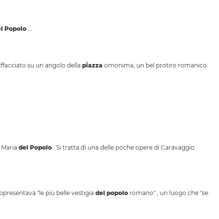
l
Popolo
...
 Affacciato su un angolo della
piazza
omonima, un bel protiro romanico
a Maria
del
Popolo
. Si tratta di una delle poche opere di Caravaggio
appresentava "le più belle vestigia
del
popolo
romano" , un luogo che "se