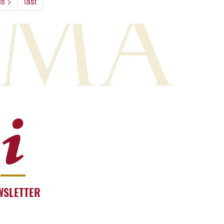
ti >
last
WSLETTER