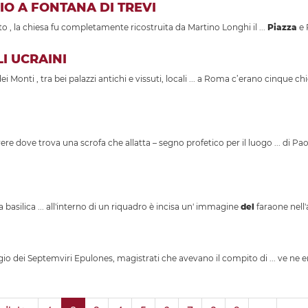
IO A FONTANA DI TREVI
o , la chiesa fu completamente ricostruita da Martino Longhi il ...
Piazza
e 
I UCRAINI
Monti , tra bei palazzi antichi e vissuti, locali ... a Roma c’erano cinque ch
ere dove trova una scrofa che allatta – segno profetico per il luogo ... di Paolo
 basilica ... all'interno di un riquadro è incisa un' immagine
del
faraone nell'at
gio dei Septemviri Epulones, magistrati che avevano il compito di ... ve ne