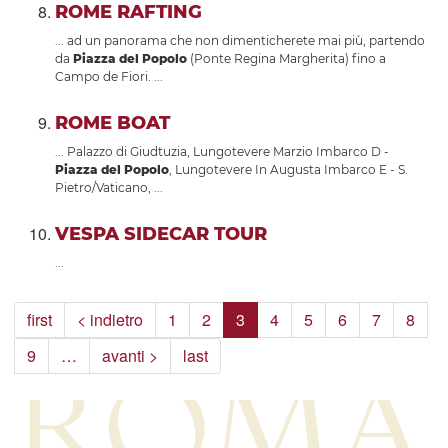
ROME RAFTING
... ad un panorama che non dimenticherete mai più, partendo
da
Piazza
del
Popolo
(Ponte Regina Margherita) fino a
Campo de Fiori. ...
ROME BOAT
... Palazzo di Giudtuzia, Lungotevere Marzio Imbarco D -
Piazza
del
Popolo
, Lungotevere In Augusta Imbarco E - S.
Pietro/Vaticano, ...
VESPA SIDECAR TOUR
...
first
< indietro
1
2
3
4
5
6
7
8
9
…
avanti >
last