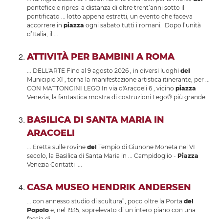
pontefice e ripresi a distanza di oltre trent’anni sotto il
pontificato ... lotto appena estratti, un evento che faceva
accorrere in
piazza
ogni sabato tutti i romani. Dopo l’unità
d’Italia, il ...
ATTIVITÀ PER BAMBINI A ROMA
... DELL'ARTE Fino al 9 agosto 2026 , in diversi luoghi
del
Municipio XI , torna la manifestazione artistica itinerante, per ...
CON MATTONCINI LEGO In via d'Aracoeli 6 , vicino
piazza
Venezia, la fantastica mostra di costruzioni Lego® più grande ...
BASILICA DI SANTA MARIA IN
ARACOELI
... Eretta sulle rovine
del
Tempio di Giunone Moneta nel VI
secolo, la Basilica di Santa Maria in ... Campidoglio -
Piazza
Venezia Contatti ...
CASA MUSEO HENDRIK ANDERSEN
... con annesso studio di scultura”, poco oltre la Porta
del
Popolo
e, nel 1935, soprelevato di un intero piano con una
fascia di ...