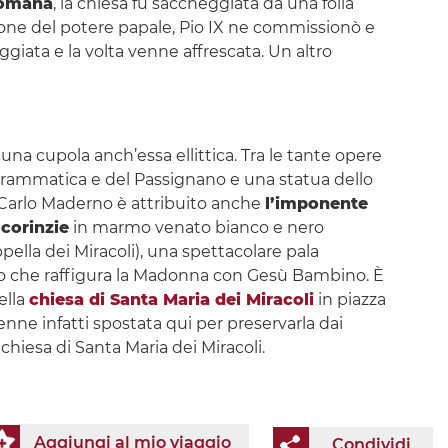
romana
, la chiesa fu saccheggiata da una folla
ione del potere papale, Pio IX ne commissionò e
eggiata e la volta venne affrescata. Un altro
una cupola anch’essa ellittica. Tra le tante opere
o Grammatica e del Passignano e una statua dello
A Carlo Maderno è attribuito anche
l’imponente
corinzie
in marmo venato bianco e nero
pella dei Miracoli), una spettacolare pala
olo che raffigura la Madonna con Gesù Bambino. È
ella
chiesa di Santa Maria dei Miracoli
in piazza
enne infatti spostata qui per preservarla dai
chiesa di Santa Maria dei Miracoli.
Aggiungi al mio viaggio
Condividi