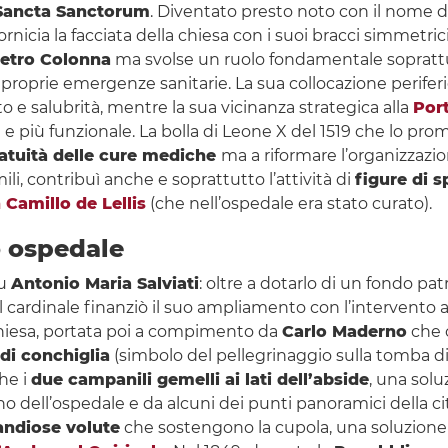
 Sancta Sanctorum
. Diventato presto noto con il nome d
rnicia la facciata della chiesa con i suoi bracci simmetri
ietro Colonna
ma svolse un ruolo fondamentale soprattu
roprie emergenze sanitarie. La sua collocazione periferica,
 e salubrità, mentre la sua vicinanza strategica alla
Por
e e più funzionale. La bolla di Leone X del 1519 che lo p
atuità delle cure mediche
ma a riformare l’organizzazio
ili, contribuì anche e soprattutto l’attività di
figure di 
 Camillo de Lellis
(che nell’ospedale era stato curato).
o ospedale
fu
Antonio Maria Salviati
: oltre a dotarlo di un fondo patr
il cardinale finanziò il suo ampliamento con l’intervento 
a chiesa, portata poi a compimento da
Carlo Maderno
che o
di conchiglia
(simbolo del pellegrinaggio sulla tomba 
he i
due campanili gemelli ai lati dell’abside
, una sol
no dell’ospedale e da alcuni dei punti panoramici della ci
andiose volute
che sostengono la cupola, una soluzione 