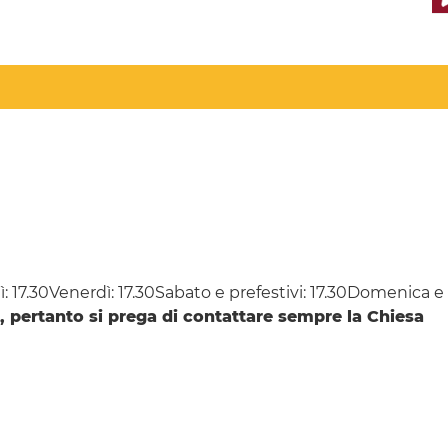
 17.30Venerdì: 17.30Sabato e prefestivi: 17.30Domenica e fe
i, pertanto si prega di contattare sempre la Chiesa