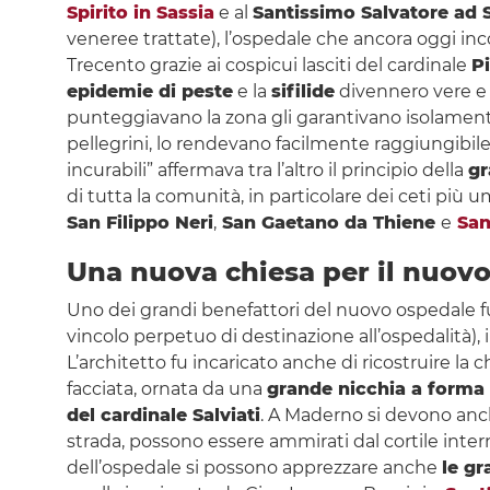
Spirito in Sassia
e al
Santissimo Salvatore ad
veneree trattate), l’ospedale che ancora oggi inco
Trecento grazie ai cospicui lasciti del cardinale
P
epidemie di peste
e la
sifilide
divennero vere e p
punteggiavano la zona gli garantivano isolamento
pellegrini, lo rendevano facilmente raggiungibil
incurabili” affermava tra l’altro il principio della
gr
di tutta la comunità, in particolare dei ceti più um
San Filippo Neri
,
San Gaetano da Thiene
e
San
Una nuova chiesa per il nuov
Uno dei grandi benefattori del nuovo ospedale 
vincolo perpetuo di destinazione all’ospedalità), 
L’architetto fu incaricato anche di ricostruire l
facciata, ornata da una
grande nicchia a forma 
del cardinale Salviati
. A Maderno si devono anc
strada, possono essere ammirati dal cortile inter
dell’ospedale si possono apprezzare anche
le gr