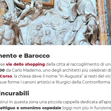
imento e Barocco
ose
vie dello shopping
della città al raccoglimento di u
600
da Carlo Maderno, uno degli architetti più celebrati 
 Corso
, la chiesa deve il nome “in Augusta” ai resti del vi
 sue forme i canoni artistici e liturgici della Controriforma 
incurabili
truì in questa zona una piccola cappella dedicata all’apo
attiguo e omonimo ospedale
(oggi non più in funzione)