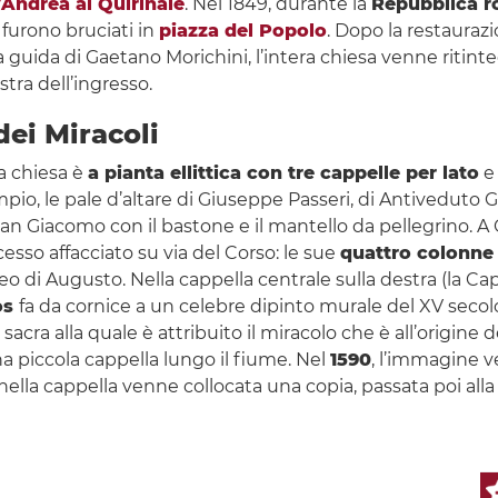
’Andrea al Quirinale
. Nel 1849, durante la
Repubblica 
 furono bruciati in
piazza del Popolo
. Dopo la restauraz
la guida di Gaetano Morichini, l’intera chiesa venne ritint
stra dell’ingresso.
dei Miracoli
la chiesa è
a pianta ellittica con tre cappelle per lato
e 
mpio, le pale d’altare di Giuseppe Passeri, di Antivedut
 San Giacomo con il bastone e il mantello da pellegrino. 
ccesso affacciato su via del Corso: le sue
quattro colonne 
o di Augusto. Nella cappella centrale sulla destra (la Cap
os
fa da cornice a un celebre dipinto murale del XV sec
sacra alla quale è attribuito il miracolo che è all’origine d
a piccola cappella lungo il fiume. Nel
1590
, l’immagine v
ella cappella venne collocata una copia, passata poi alla 