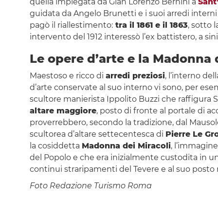
quella impiegata da Gian Lorenzo Bernini a
Sant
guidata da Angelo Brunetti e i suoi arredi interni
pagò il riallestimento:
tra il 1861 e il 1863
, sotto 
intervento del 1912 interessò l’ex battistero, a sini
Le opere d’arte e la Madonna 
Maestoso e ricco di
arredi preziosi
, l’interno del
d’arte conservate al suo interno vi sono, per ese
scultore manierista Ippolito Buzzi che raffigura
altare maggiore
, posto di fronte al portale di a
proverrebbero, secondo la tradizione, dal Mausole
scultorea d’altare settecentesca di
Pierre Le Gr
la cosiddetta
Madonna dei Miracoli
, l’immagine 
del Popolo e che era inizialmente custodita in un
continui straripamenti del Tevere e al suo posto n
Foto Redazione Turismo Roma