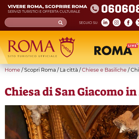
Skip
06060
VIVERE ROMA, SCOPRIRE ROMA
to
SERVIZI TURISTICI E OFFERTA CULTURALE
main
Search
SEGUICI SU:
content
form
Cerca
You
Home
/
Scopri Roma
/
La città
/
Chiese e Basiliche
/
Chi
are
here
Chiesa di San Giacomo in