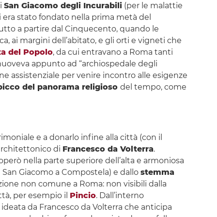
i
San Giacomo degli Incurabili
(per le malattie
ci era stato fondato nella prima metà del
tto a partire dal Cinquecento, quando le
 ai margini dell’abitato, e gli orti e vigneti che
ta del Popolo
, da cui entravano a Roma tanti
romuoveva appunto ad “archiospedale degli
ne assistenziale per venire incontro alle esigenze
spicco del panorama religioso
del tempo, come
imoniale e a donarlo infine alla città (con il
architettonico di
Francesco da Volterra
.
però nella parte superiore dell’alta e armoniosa
di San Giacomo a Compostela) e dallo
stemma
uzione non comune a Roma: non visibili dalla
ttà, per esempio il
Pincio
. Dall’interno
ideata da Francesco da Volterra che anticipa