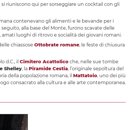
 si riuniscono qui per sorseggiare un cocktail con gli
romana contenevano gli alimenti e le bevande per i
In seguito, alla base del Monte, furono scavate delle
, amati luoghi di ritrovo e socialità dei giovani romani.
 delle chiassose
Ottobrate romane
, le feste di chiusura
o d.C., il
Cimitero Acattolico
che, nelle sue tombe
e Shelley
, la
Piramide Cestia
, l’originale sepoltura del
ria della popolazione romana, il
Mattatoio
, uno dei più
i luogo consacrato alla cultura e alle arte contemporanea.