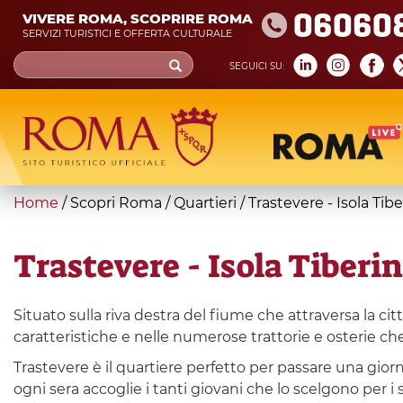
Skip
06060
VIVERE ROMA, SCOPRIRE ROMA
to
SERVIZI TURISTICI E OFFERTA CULTURALE
main
Search
SEGUICI SU:
content
form
Cerca
You
Home
/
Scopri Roma
/
Quartieri
/
Trastevere - Isola Tibe
are
here
Trastevere - Isola Tiberin
Situato sulla riva destra del fiume che attraversa la cit
caratteristiche e nelle numerose trattorie e osterie c
Trastevere è il quartiere perfetto per passare una gio
ogni sera accoglie i tanti giovani che lo scelgono per i s