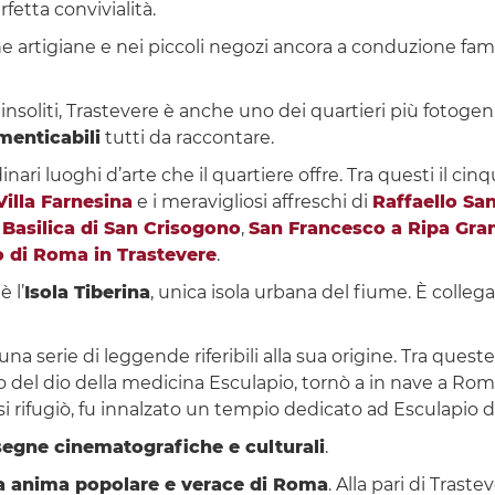
rfetta convivialità.
e artigiane e nei piccoli negozi ancora a conduzione famil
e insoliti, Trastevere è anche uno dei quartieri più fotogen
imenticabili
tutti da raccontare.
ari luoghi d’arte che il quartiere offre. Tra questi il c
Villa Farnesina
e i meravigliosi affreschi di
Raffaello Sa
a
Basilica di San Crisogono
,
San Francesco a Ripa Gra
 di Roma in Trastevere
.
 l’
Isola Tiberina
, unica isola urbana del fiume. È colleg
una serie di leggende riferibili alla sua origine. Tra queste,
 del dio della medicina Esculapio, tornò a in nave a Roma
ui si rifugiò, fu innalzato un tempio dedicato ad Esculapio
segne cinematografiche e culturali
.
a anima popolare e verace di Roma
. Alla pari di Trast