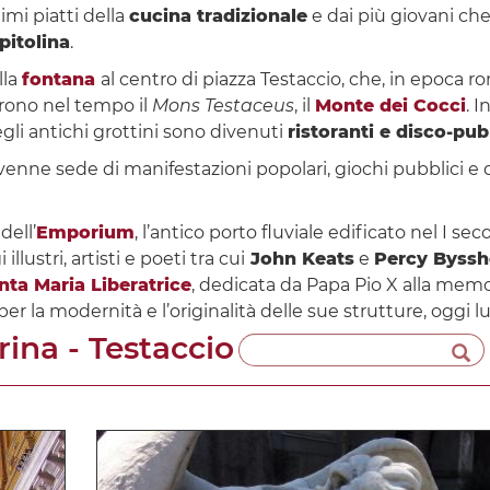
imi piatti della
cucina tradizionale
e dai più giovani che
pitolina
.
lla
fontana
al centro di piazza Testaccio, che, in epoca 
arono nel tempo il
Mons Testaceus
, il
Monte dei Cocci
. 
egli antichi grottini sono divenuti
ristoranti e disco-pub
venne sede di manifestazioni popolari, giochi pubblici e
dell’
Emporium
, l’antico porto fluviale edificato nel I secol
lustri, artisti e poeti tra cui
John Keats
e
Percy Byssh
nta Maria Liberatrice
, dedicata da Papa Pio X alla memo
 per la modernità e l’originalità delle sue strutture, ogg
rina - Testaccio