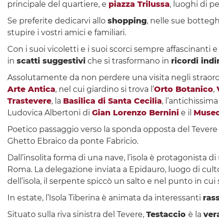
principale del quartiere, e
piazza Trilussa
, luoghi di pe
Se preferite dedicarvi allo
shopping
, nelle sue bottegh
stupire i vostri amici e familiari.
Con i suoi vicoletti e i suoi scorci sempre affascinanti 
in
scatti suggestivi
che si trasformano in
ricordi ind
Assolutamente da non perdere una visita negli straordin
Arte Antica
, nel cui giardino si trova l’
Orto Botanico
,
Trastevere
, la
Basilica di Santa Cecilia
, l’antichissim
Ludovica Albertoni di
Gian Lorenzo Bernini
e il
Museo
Poetico passaggio verso la sponda opposta del Tevere è
Ghetto Ebraico da ponte Fabricio.
Dall’insolita forma di una nave, l’isola è protagonista di 
Roma. La delegazione inviata a Epidauro, luogo di culto
dell’isola, il serpente spiccò un salto e nel punto in c
In estate, l’Isola Tiberina è animata da interessanti
ras
Situato sulla riva sinistra del Tevere,
Testaccio
è la
ver