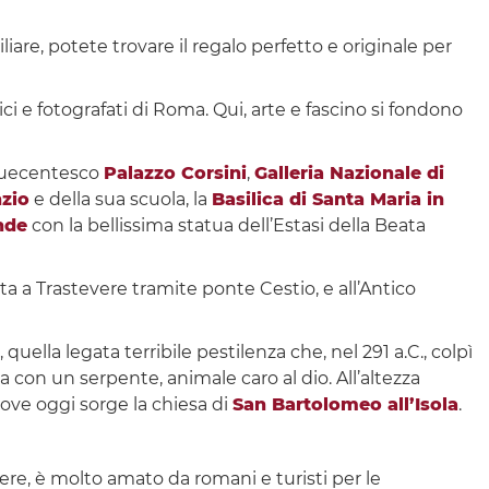
iare, potete trovare il regalo perfetto e originale per
ici e fotografati di Roma. Qui, arte e fascino si fondono
inquecentesco
Palazzo Corsini
,
Galleria Nazionale di
nzio
e della sua scuola, la
Basilica di Santa Maria in
nde
con la bellissima statua dell’Estasi della Beata
ata a Trastevere tramite ponte Cestio, e all’Antico
 quella legata terribile pestilenza che, nel 291 a.C., colpì
 con un serpente, animale caro al dio. All’altezza
 dove oggi sorge la chiesa di
San Bartolomeo all’Isola
.
evere, è molto amato da romani e turisti per le