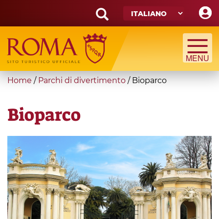
Skip
to
main
Search
content
form
Cerca
You
Home
/
Parchi di divertimento
/
Bioparco
are
here
Bioparco