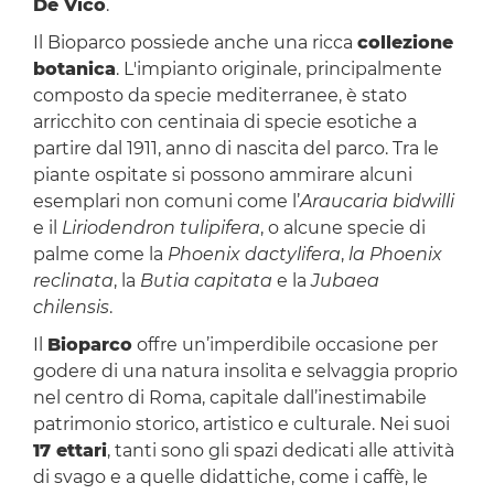
De Vico
.
Il Bioparco possiede anche una ricca
collezione
botanica
. L'impianto originale, principalmente
composto da specie mediterranee, è stato
arricchito con centinaia di specie esotiche a
partire dal 1911, anno di nascita del parco. Tra le
piante ospitate si possono ammirare alcuni
esemplari non comuni come l’
Araucaria bidwilli
e il
Liriodendron tulipifera
, o alcune specie di
palme come la
Phoenix dactylifera
,
la Phoenix
reclinata
, la
Butia capitata
e la
Jubaea
chilensis
.
Il
Bioparco
offre un’imperdibile occasione per
godere di una natura insolita e selvaggia proprio
nel centro di Roma, capitale dall’inestimabile
patrimonio storico, artistico e culturale. Nei suoi
17 ettari
, tanti sono gli spazi dedicati alle attività
di svago e a quelle didattiche, come i caffè, le