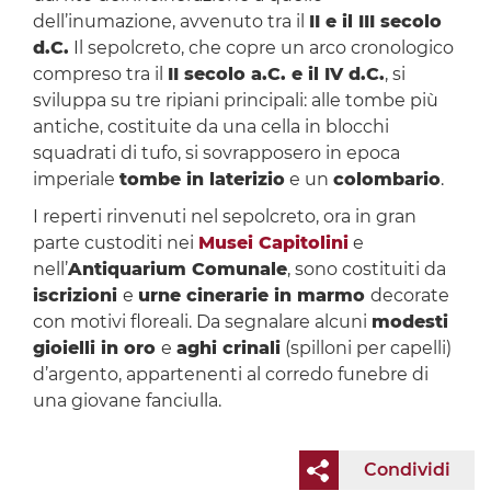
dell’inumazione, avvenuto tra il
II e il III secolo
d.C.
Il sepolcreto, che copre un arco cronologico
compreso tra il
II secolo a.C. e il IV d.C.
, si
sviluppa su tre ripiani principali: alle tombe più
antiche, costituite da una cella in blocchi
squadrati di tufo, si sovrapposero in epoca
imperiale
tombe in laterizio
e un
colombario
.
I reperti rinvenuti nel sepolcreto, ora in gran
parte custoditi nei
Musei Capitolini
e
nell’
Antiquarium Comunale
, sono costituiti da
iscrizioni
e
urne cinerarie in marmo
decorate
con motivi floreali. Da segnalare alcuni
modesti
gioielli in oro
e
aghi crinali
(spilloni per capelli)
d’argento, appartenenti al corredo funebre di
una giovane fanciulla.
Condividi