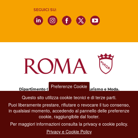
SEGUICI SU:
Preferenze Cookie
Dipartimento Grandi Eventi, Sport, Turismo e Moda.
Via di San Basilio, 51
Questo sito utilizza cookie tecnici e di terze parti.
00187 Roma
Puoi liberamente prestare, rifiutare o revocare il tuo consenso,
in qualsiasi momento, accedendo al pannello delle preferenze
cookie, raggiungibile dal footer.
CONTACT CENTER TEL. 06 06 08
Per maggiori informazioni consulta la privacy e cookie policy.
CONTATTA LA REDAZIONE
Privacy e Cookie Policy