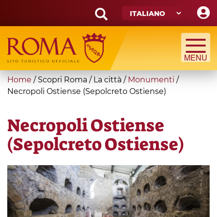
Skip
to
main
Search
content
form
Cerca
You
Home
/
Scopri Roma
/
La città
/
Monumenti
/
are
Necropoli Ostiense (Sepolcreto Ostiense)
here
Necropoli Ostiense
(Sepolcreto Ostiense)