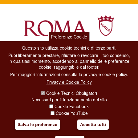
Preferenze Cookie
Questo sito utilizza cookie tecnici e di terze parti.
Dipartimento Grandi Eventi, Sport, Turismo e Moda.
Puoi liberamente prestare, rifiutare o revocare il tuo consenso,
Via di San Basilio, 51
in qualsiasi momento, accedendo al pannello delle preferenze
00187 Roma
cookie, raggiungibile dal footer.
Per maggiori informazioni consulta la privacy e cookie policy.
CONTACT CENTER TEL. 06 06 08
Privacy e Cookie Policy
CONTATTA LA REDAZIONE
Cookie Tecnici Obbligatori
Necessari per il funzionamento del sito
Cookie Facebook
PRIVACY
Cookie YouTube
SOCIAL MEDIA POLICY
Salva le preferenze
Accetta tutti
CREDITS