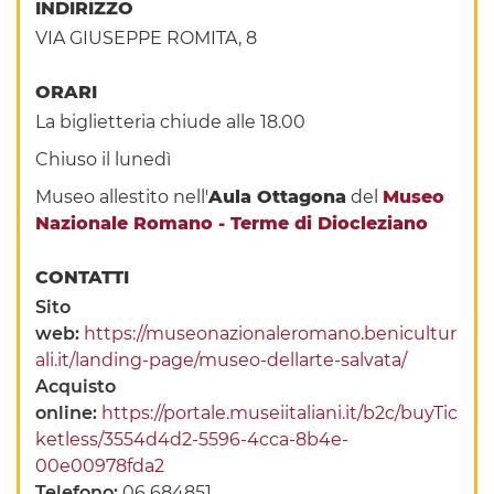
INDIRIZZO
VIA GIUSEPPE ROMITA, 8
ORARI
La biglietteria chiude alle 18.00
Chiuso il lunedì
Museo allestito nell'
Aula Ottagona
del
Museo
Nazionale Romano - Terme di Diocleziano
CONTATTI
Sito
web:
https://museonazionaleromano.benicultur
ali.it/landing-page/museo-dellarte-salvata/
Acquisto
online:
https://portale.museiitaliani.it/b2c/buyTic
ketless/3554d4d2-5596-4cca-8b4e-
00e00978fda2
Telefono:
06 684851