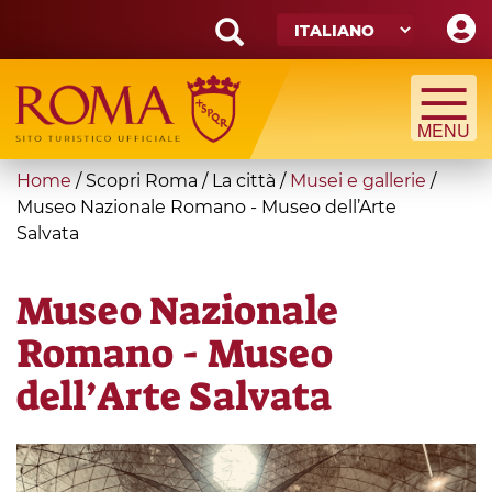
Skip
to
main
Search
content
form
Cerca
You
Home
/
Scopri Roma
/
La città
/
Musei e gallerie
/
are
Museo Nazionale Romano - Museo dell’Arte
Salvata
here
Museo Nazionale
Romano - Museo
dell’Arte Salvata