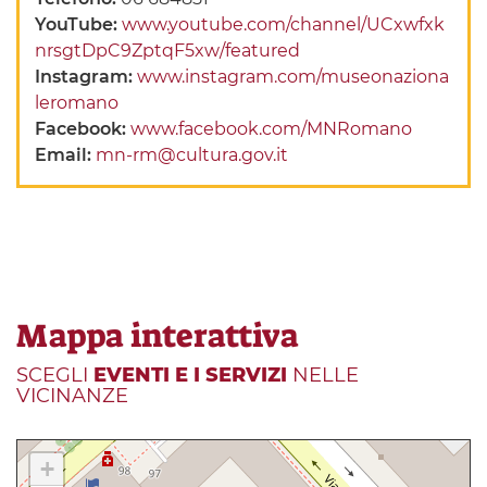
YouTube:
www.youtube.com/channel/UCxwfxk
nrsgtDpC9ZptqF5xw/featured
Instagram:
www.instagram.com/museonaziona
leromano
Facebook:
www.facebook.com/MNRomano
Email:
mn-rm@cultura.gov.it
Mappa interattiva
SCEGLI
EVENTI E I SERVIZI
NELLE
VICINANZE
+