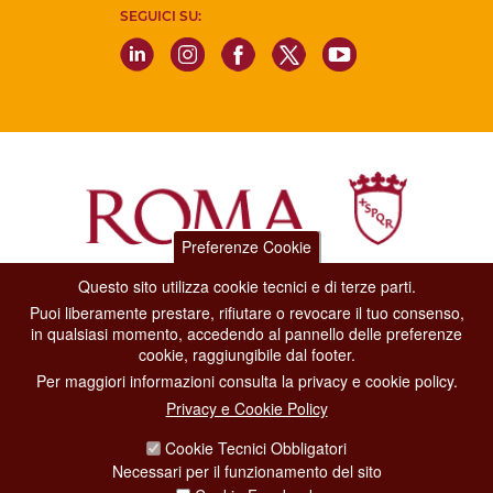
SEGUICI SU:
Preferenze Cookie
Questo sito utilizza cookie tecnici e di terze parti.
Dipartimento Grandi Eventi, Sport, Turismo e Moda.
Puoi liberamente prestare, rifiutare o revocare il tuo consenso,
Via di San Basilio, 51
in qualsiasi momento, accedendo al pannello delle preferenze
00187 Roma
cookie, raggiungibile dal footer.
Per maggiori informazioni consulta la privacy e cookie policy.
CONTACT CENTER TEL. 06 06 08
Privacy e Cookie Policy
CONTATTA LA REDAZIONE
Cookie Tecnici Obbligatori
Necessari per il funzionamento del sito