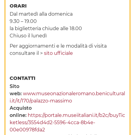
ORARI
Dal martedì alla domenica
9.30 – 19.00
la biglietteria chiude alle 18.00
Chiuso il lunedì
Per aggiornamenti e le modalità di visita
consultare il >
sito ufficiale
CONTATTI
Sito
web:
www.museonazionaleromano.benicultural
i.it/it/170/palazzo-massimo
Acquisto
online:
https://portale.museiitaliani.it/b2c/buyTic
ketless/3554d4d2-5596-4cca-8b4e-
00e00978fda2