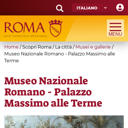
Skip
to
main
Search
content
form
Cerca
You
Home
/
Scopri Roma
/
La città
/
Musei e gallerie
/
are
Museo Nazionale Romano - Palazzo Massimo alle
Terme
here
Museo Nazionale
Romano - Palazzo
Massimo alle Terme