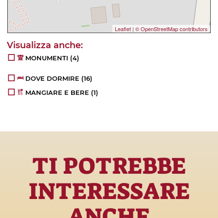
Leaflet
|
© OpenStreetMap contributors
MONUMENTI
(4)
DOVE DORMIRE
(16)
MANGIARE E BERE
(1)
TI POTREBBE
INTERESSARE
ANCHE