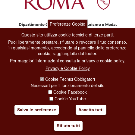
Preferenze Cookie
Dipartimento Grandi Eventi, Sport, Turismo e Moda.
Via di San Basilio, 51
Questo sito utilizza cookie tecnici e di terze parti.
00187 Roma
Puoi liberamente prestare, rifiutare o revocare il tuo consenso,
in qualsiasi momento, accedendo al pannello delle preferenze
cookie, raggiungibile dal footer.
CONTACT CENTER TEL. 06 06 08
CONTATTA LA REDAZIONE
Per maggiori informazioni consulta la privacy e cookie policy.
Privacy e Cookie Policy
Cookie Tecnici Obbligatori
PRIVACY
Necessari per il funzionamento del sito
Cookie Facebook
SOCIAL MEDIA POLICY
Cookie YouTube
CREDITS
Salva le preferenze
Accetta tutti
COPYRIGHT
ESCLUSIONE DI RESPONSABILITÀ
Rifiuta tutti