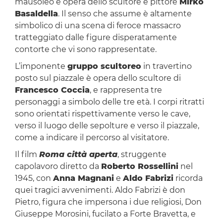
mausoleo è opera dello scultore e pittore
Mirko
Basaldella
. Il senso che assume è altamente
simbolico di una scena di feroce massacro
tratteggiato dalle figure disperatamente
contorte che vi sono rappresentate.
L’imponente
gruppo scultoreo
in travertino
posto sul piazzale è opera dello scultore di
Francesco Coccia
, e rappresenta tre
personaggi a simbolo delle tre età. I corpi ritratti
sono orientati rispettivamente verso le cave,
verso il luogo delle sepolture e verso il piazzale,
come a indicare il percorso al visitatore.
Il film
Roma città aperta
, struggente
capolavoro diretto da
Roberto Rossellini
nel
1945, con
Anna Magnani
e
Aldo Fabrizi
ricorda
quei tragici avvenimenti. Aldo Fabrizi è don
Pietro, figura che impersona i due religiosi, Don
Giuseppe Morosini, fucilato a Forte Bravetta, e