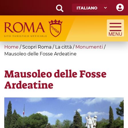
Skip
to
main
Search
content
form
Cerca
You
Home
/
Scopri Roma
/
La città
/
Monumenti
/
are
Mausoleo delle Fosse Ardeatine
here
Mausoleo delle Fosse
Ardeatine