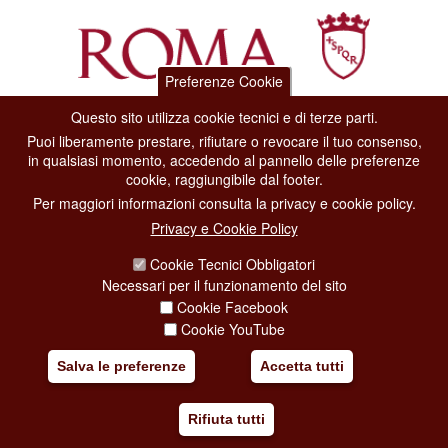
Preferenze Cookie
Questo sito utilizza cookie tecnici e di terze parti.
Dipartimento Grandi Eventi, Sport, Turismo e Moda.
Puoi liberamente prestare, rifiutare o revocare il tuo consenso,
Via di San Basilio, 51
in qualsiasi momento, accedendo al pannello delle preferenze
00187 Roma
cookie, raggiungibile dal footer.
Per maggiori informazioni consulta la privacy e cookie policy.
CONTACT CENTER TEL. 06 06 08
Privacy e Cookie Policy
CONTATTA LA REDAZIONE
Cookie Tecnici Obbligatori
Necessari per il funzionamento del sito
Cookie Facebook
PRIVACY
Cookie YouTube
SOCIAL MEDIA POLICY
Salva le preferenze
Accetta tutti
CREDITS
Rifiuta tutti
COPYRIGHT