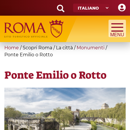
Skip
to
main
Search
content
form
Cerca
You
Home
/
Scopri Roma
/
La città
/
Monumenti
/
are
Ponte Emilio o Rotto
here
Ponte Emilio o Rotto