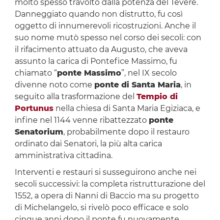
molto spesso travolto dalla potenza del Tevere.
Danneggiato quando non distrutto, fu così
oggetto di innumerevoli ricostruzioni. Anche il
suo nome mutò spesso nel corso dei secoli: con
il rifacimento attuato da Augusto, che aveva
assunto la carica di Pontefice Massimo, fu
chiamato “
ponte Massimo
”, nel IX secolo
divenne noto come
ponte di Santa Maria
, in
seguito alla trasformazione del
Tempio di
Portunus
nella chiesa di Santa Maria Egiziaca, e
infine nel 1144 venne ribattezzato
ponte
Senatorium
, probabilmente dopo il restauro
ordinato dai Senatori, la più alta carica
amministrativa cittadina.
Interventi e restauri si susseguirono anche nei
secoli successivi: la completa ristrutturazione del
1552, a opera di Nanni di Baccio ma su progetto
di Michelangelo, si rivelò poco efficace e solo
cinque anni dopo il ponte fu nuovamente