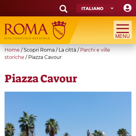
Skip
to
main
Search
content
form
Cerca
You
Home
/
Scopri Roma
/
La città
/
Parchi e ville
are
storiche
/
Piazza Cavour
here
Piazza Cavour