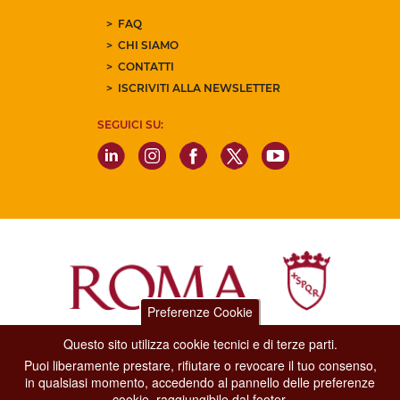
FAQ
CHI SIAMO
CONTATTI
ISCRIVITI ALLA NEWSLETTER
SEGUICI SU:
Preferenze Cookie
Questo sito utilizza cookie tecnici e di terze parti.
Dipartimento Grandi Eventi, Sport, Turismo e Moda.
Puoi liberamente prestare, rifiutare o revocare il tuo consenso,
Via di San Basilio, 51
in qualsiasi momento, accedendo al pannello delle preferenze
00187 Roma
cookie, raggiungibile dal footer.