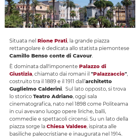
Situata nel
Rione Prati
, la grande piazza
rettangolare è dedicata allo statista piemontese
Camillo Benso conte di Cavour
.
È dominata dall'imponente
Palazzo di
Giustizia
, chiamato dai romani il
"
Palazzaccio
"
,
costruito tra il 1889 e il 1911 dall’
architetto
Guglielmo Calderini
. Sul lato opposto, si trova
lo storico
Teatro Adriano
, oggi sala
cinematografica, nato nel 1898 come Politeama
in cui avevano luogo opere liriche, balli,
commedie e spettacoli circensi. Su un lato della
piazza sorge la
Chiesa Valdese
, ispirata alle
basiliche paleocristiane e inaugurata nel 1914.