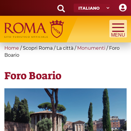
Skip
to
main
Search
content
form
Cerca
You
Home
/
Scopri Roma
/
La città
/
Monumenti
/
Foro
are
Boario
here
Foro Boario