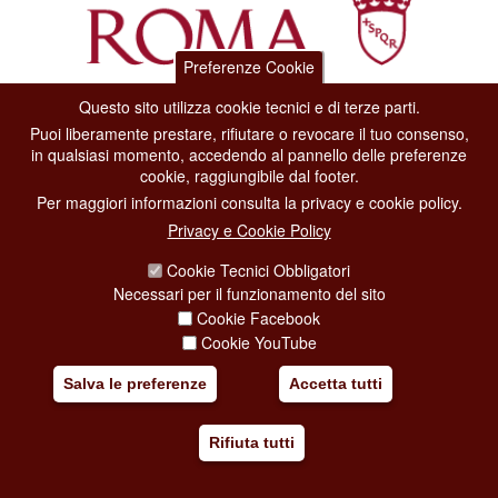
Preferenze Cookie
Questo sito utilizza cookie tecnici e di terze parti.
Dipartimento Grandi Eventi, Sport, Turismo e Moda.
Puoi liberamente prestare, rifiutare o revocare il tuo consenso,
Via di San Basilio, 51
in qualsiasi momento, accedendo al pannello delle preferenze
00187 Roma
cookie, raggiungibile dal footer.
Per maggiori informazioni consulta la privacy e cookie policy.
CONTACT CENTER TEL. 06 06 08
Privacy e Cookie Policy
CONTATTA LA REDAZIONE
Cookie Tecnici Obbligatori
Necessari per il funzionamento del sito
Cookie Facebook
PRIVACY
Cookie YouTube
SOCIAL MEDIA POLICY
Salva le preferenze
Accetta tutti
CREDITS
Rifiuta tutti
COPYRIGHT
ESCLUSIONE DI RESPONSABILITÀ