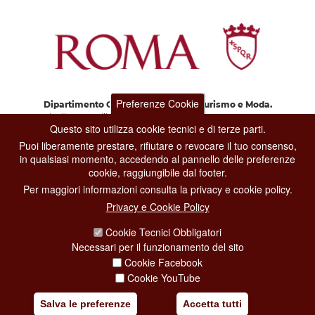
Preferenze Cookie
Dipartimento Grandi Eventi, Sport, Turismo e Moda.
Via di San Basilio, 51
Questo sito utilizza cookie tecnici e di terze parti.
00187 Roma
Puoi liberamente prestare, rifiutare o revocare il tuo consenso,
in qualsiasi momento, accedendo al pannello delle preferenze
cookie, raggiungibile dal footer.
CONTACT CENTER TEL. 06 06 08
CONTATTA LA REDAZIONE
Per maggiori informazioni consulta la privacy e cookie policy.
Privacy e Cookie Policy
Cookie Tecnici Obbligatori
PRIVACY
Necessari per il funzionamento del sito
Cookie Facebook
SOCIAL MEDIA POLICY
Cookie YouTube
CREDITS
Salva le preferenze
Accetta tutti
COPYRIGHT