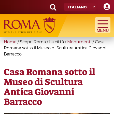
Skip
to
main
Search
content
form
Cerca
You
Home
/
Scopri Roma
/
La città
/
Monumenti
/
Casa
are
Romana sotto il Museo di Scultura Antica Giovanni
Barracco
here
Casa Romana sotto il
Museo di Scultura
Antica Giovanni
Barracco