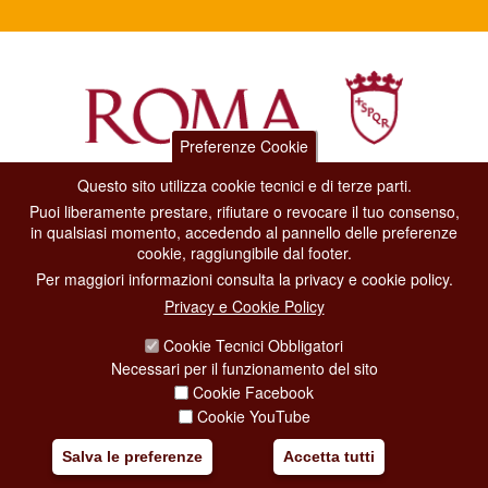
Preferenze Cookie
Questo sito utilizza cookie tecnici e di terze parti.
Dipartimento Grandi Eventi, Sport, Turismo e Moda.
Puoi liberamente prestare, rifiutare o revocare il tuo consenso,
Via di San Basilio, 51
in qualsiasi momento, accedendo al pannello delle preferenze
00187 Roma
cookie, raggiungibile dal footer.
Per maggiori informazioni consulta la privacy e cookie policy.
CONTACT CENTER TEL. 06 06 08
Privacy e Cookie Policy
CONTATTA LA REDAZIONE
Cookie Tecnici Obbligatori
Necessari per il funzionamento del sito
Cookie Facebook
PRIVACY
Cookie YouTube
SOCIAL MEDIA POLICY
Salva le preferenze
Accetta tutti
CREDITS