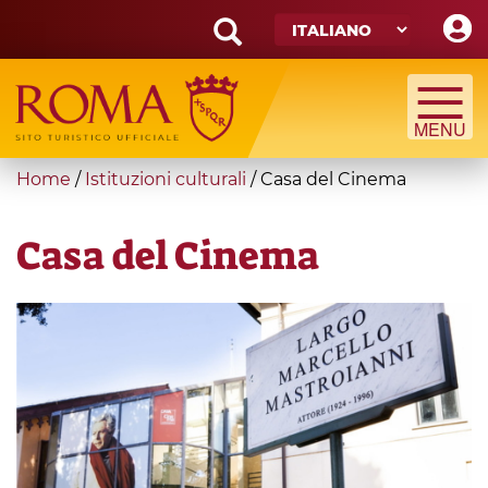
Skip
to
main
Search
content
form
Cerca
You
Home
/
Istituzioni culturali
/
Casa del Cinema
are
here
Casa del Cinema