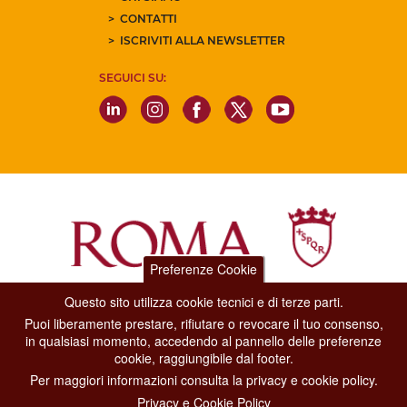
CONTATTI
ISCRIVITI ALLA NEWSLETTER
SEGUICI SU:
Preferenze Cookie
Questo sito utilizza cookie tecnici e di terze parti.
Dipartimento Grandi Eventi, Sport, Turismo e Moda.
Puoi liberamente prestare, rifiutare o revocare il tuo consenso,
Via di San Basilio, 51
in qualsiasi momento, accedendo al pannello delle preferenze
00187 Roma
cookie, raggiungibile dal footer.
Per maggiori informazioni consulta la privacy e cookie policy.
CONTACT CENTER TEL. 06 06 08
Privacy e Cookie Policy