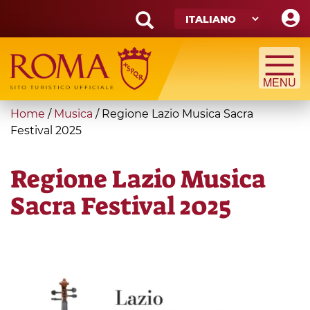
Skip
to
main
Search
content
form
Cerca
You
Home
/
Musica
/
Regione Lazio Musica Sacra
are
Festival 2025
here
Regione Lazio Musica
Sacra Festival 2025