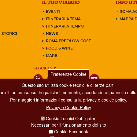
IL TUO VIAGGIO
INFO UTI
EVENTI
ROMA AC
ITINERARI A TEMA
MAPPA D
ITINERARI A TEMPO
 STORICI
NEWS
ROMA FREE/LOW COST
FOOD & WINE
MARE
SEGUICI SU:
Preferenze Cookie
Questo sito utilizza cookie tecnici e di terze parti.
care il tuo consenso, in qualsiasi momento, accedendo al pannello delle 
Per maggiori informazioni consulta la privacy e cookie policy.
Privacy e Cookie Policy
Dipartimento Grandi Eventi, Sport, Turismo e Moda.
Cookie Tecnici Obbligatori
Via di San Basilio, 51
Necessari per il funzionamento del sito
00187 Roma
Cookie Facebook