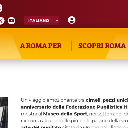
8
A ROMA PER
SCOPRI ROMA
Un viaggio emozionante tra
cimeli
,
pezzi unic
anniversario della Federazione Pugilistica It
mostra al
Museo dello Sport
, nei sotterranei d
racconta alcune delle più belle pagine della stor
arte del pugilato
citata da Omero nell’Iliade e 