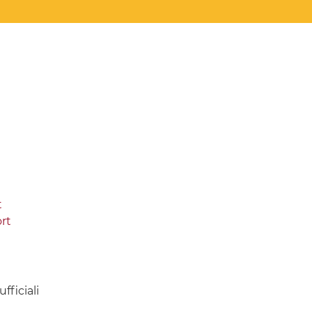
t
rt
fficiali