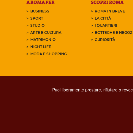
A ROMA PER
SCOPRI ROMA
BUSINESS
ROMA IN BREVE
SPORT
LA CITTÀ
STUDIO
I QUARTIERI
ARTE E CULTURA
BOTTEGHE E NEGOZI
MATRIMONIO
CURIOSITÀ
NIGHT LIFE
MODA E SHOPPING
Puoi liberamente prestare, rifiutare o revo