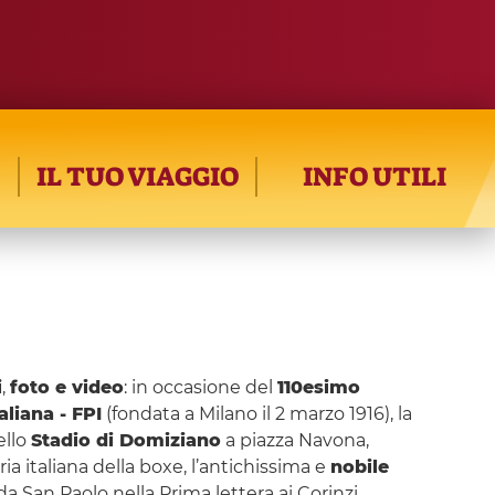
IL TUO VIAGGIO
INFO UTILI
i
,
foto e video
: in occasione del
110esimo
aliana - FPI
(fondata a Milano il 2 marzo 1916), la
ello
Stadio di Domiziano
a piazza Navona,
ia italiana della boxe, l’antichissima e
nobile
da San Paolo nella Prima lettera ai Corinzi.