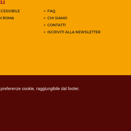
LI
CESSIBILE
FAQ
I ROMA
CHI SIAMO
CONTATTI
ISCRIVITI ALLA NEWSLETTER
preferenze cookie, raggiungibile dal footer.
CONTACT CENTER TEL. 06 06 08
CONTATTA LA REDAZIONE