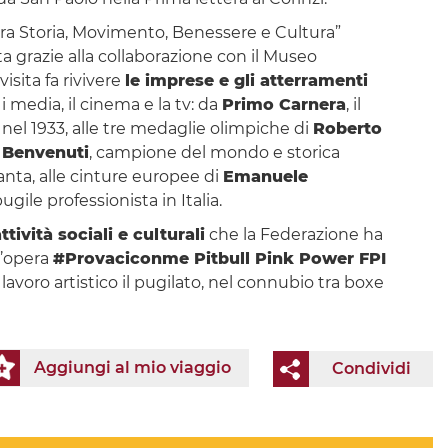
 tra Storia, Movimento, Benessere e Cultura”
 grazie alla collaborazione con il Museo
visita fa rivivere
le imprese e gli atterramenti
i media, il cinema e la tv: da
Primo Carnera
, il
 nel 1933, alle tre medaglie olimpiche di
Roberto
 Benvenuti
, campione del mondo e storica
nta, alle cinture europee di
Emanuele
ugile professionista in Italia.
ttività sociali e culturali
che la Federazione ha
l’opera
#Provaciconme Pitbull Pink Power FPI
voro artistico il pugilato, nel connubio tra boxe
Aggiungi al mio viaggio
Condividi