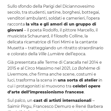
Sullo sfondo della Parigi del Diciannovesimo
secolo, tra studenti, sartine, borghesi, bottegai,
venditori ambulanti, soldati e camerieri, l’opera
racconta
la vita e gli amori di un gruppo di
giovani
– il poeta Rodolfo, il pittore Marcello, il
musicista Schaunard, il filosofo Colline, la
delicata ricamatrice di fiori Mimì e la cantante
Musetta – tratteggiando un ritratto straordinario
e colorato della
Ville Lumière
dell’epoca.
Già presentata alle Terme di Caracalla nel 2014 e
2015 e al Circo Massimo nel 2021,
La Bohème
di
Livermore, che firma anche scene, costumi e
luci, trasforma la scena in
una sorta di atelier
in
cui i protagonisti si muovono tra
celebri opere
d’arte dell’impressionismo francese
.
Sul palco, un
cast di artisti internazionali
‒
Saimir Pirgu, Francesco Demuro e René Barbera