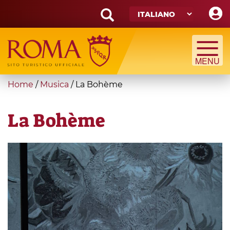
Skip
to
main
Search
content
form
Cerca
You
Home
/
Musica
/
La Bohème
are
here
La Bohème