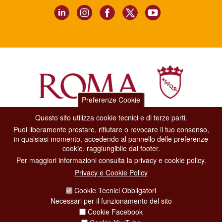
Preferenze Cookie
Questo sito utilizza cookie tecnici e di terze parti.
Dipartimento Grandi Eventi, Sport, Turismo e Moda.
Puoi liberamente prestare, rifiutare o revocare il tuo consenso,
Via di San Basilio, 51
in qualsiasi momento, accedendo al pannello delle preferenze
00187 Roma
cookie, raggiungibile dal footer.
Per maggiori informazioni consulta la privacy e cookie policy.
CONTACT CENTER TEL. 06 06 08
Privacy e Cookie Policy
CONTATTA LA REDAZIONE
Cookie Tecnici Obbligatori
Necessari per il funzionamento del sito
Cookie Facebook
PRIVACY