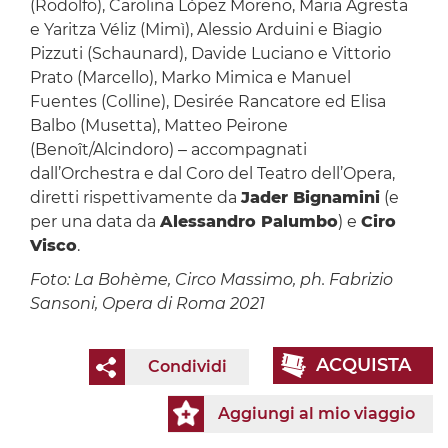
(Rodolfo), Carolina López Moreno, Maria Agresta
e Yaritza Véliz (Mimì), Alessio Arduini e Biagio
Pizzuti (Schaunard), Davide Luciano e Vittorio
Prato (Marcello), Marko Mimica e Manuel
Fuentes (Colline), Desirée Rancatore ed Elisa
Balbo (Musetta), Matteo Peirone
(Benoît/Alcindoro) ‒ accompagnati
dall’Orchestra e dal Coro del Teatro dell’Opera,
diretti rispettivamente da
Jader Bignamini
(e
per una data da
Alessandro Palumbo
) e
Ciro
Visco
.
Foto: La Bohème, Circo Massimo, ph. Fabrizio
Sansoni, Opera di Roma 2021
ACQUISTA
Condividi
Aggiungi al mio viaggio