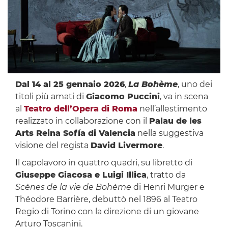
Dal 14 al 25 gennaio 2026
,
La Bohème
, uno dei
titoli più amati di
Giacomo Puccini
, va in scena
al
Teatro dell’Opera di Roma
nell’allestimento
realizzato in collaborazione con il
Palau de les
Arts Reina Sofía di Valencia
nella suggestiva
visione del regista
David Livermore
.
Il capolavoro in quattro quadri, su libretto di
Giuseppe Giacosa e Luigi Illica
, tratto da
Scènes de la vie de Bohème
di Henri Murger e
Théodore Barrière, debuttò nel 1896 al Teatro
Regio di Torino con la direzione di un giovane
Arturo Toscanini.