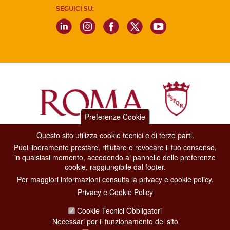
SEGUICI SU:
Preferenze Cookie
Questo sito utilizza cookie tecnici e di terze parti.
Dipartimento Grandi Eventi, Sport, Turismo e Moda.
Puoi liberamente prestare, rifiutare o revocare il tuo consenso,
Via di San Basilio, 51
in qualsiasi momento, accedendo al pannello delle preferenze
00187 Roma
cookie, raggiungibile dal footer.
Per maggiori informazioni consulta la privacy e cookie policy.
CONTACT CENTER TEL. 06 06 08
Privacy e Cookie Policy
CONTATTA LA REDAZIONE
Cookie Tecnici Obbligatori
Necessari per il funzionamento del sito