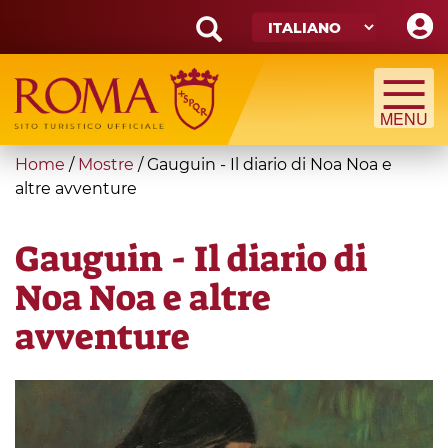
Skip
to
main
Search
content
form
Cerca
You
Home
/
Mostre
/
Gauguin - Il diario di Noa Noa e
are
altre avventure
here
Gauguin - Il diario di
Noa Noa e altre
avventure