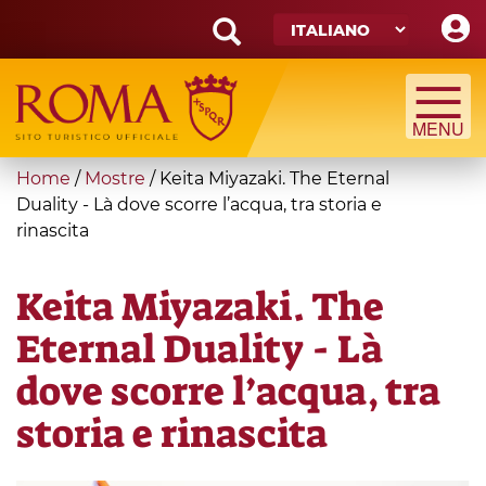
Skip
to
main
Search
content
form
Cerca
You
Home
/
Mostre
/
Keita Miyazaki. The Eternal
are
Duality - Là dove scorre l’acqua, tra storia e
rinascita
here
Keita Miyazaki. The
Eternal Duality - Là
dove scorre l’acqua, tra
storia e rinascita