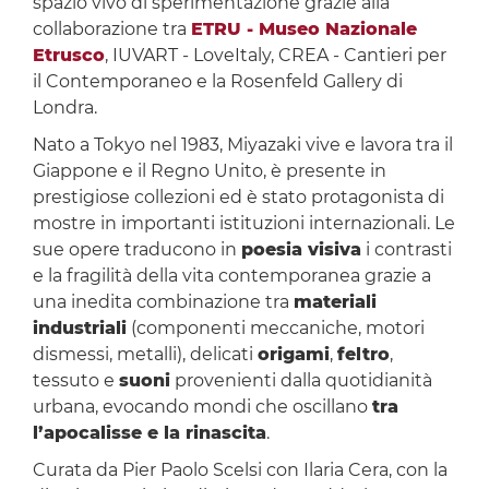
spazio vivo di sperimentazione grazie alla
collaborazione tra
ETRU - Museo Nazionale
Etrusco
, IUVART - LoveItaly, CREA - Cantieri per
il Contemporaneo e la Rosenfeld Gallery di
Londra.
Nato a Tokyo nel 1983, Miyazaki vive e lavora tra il
Giappone e il Regno Unito, è presente in
prestigiose collezioni ed è stato protagonista di
mostre in importanti istituzioni internazionali. Le
sue opere traducono in
poesia visiva
i contrasti
e la fragilità della vita contemporanea grazie a
una inedita combinazione tra
materiali
industriali
(componenti meccaniche, motori
dismessi, metalli), delicati
origami
,
feltro
,
tessuto e
suoni
provenienti dalla quotidianità
urbana, evocando mondi che oscillano
tra
l’apocalisse e la rinascita
.
Curata da Pier Paolo Scelsi con Ilaria Cera, con la