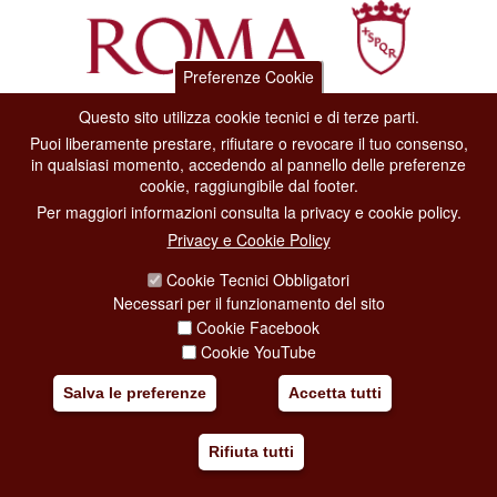
Preferenze Cookie
Questo sito utilizza cookie tecnici e di terze parti.
Dipartimento Grandi Eventi, Sport, Turismo e Moda.
Puoi liberamente prestare, rifiutare o revocare il tuo consenso,
Via di San Basilio, 51
in qualsiasi momento, accedendo al pannello delle preferenze
00187 Roma
cookie, raggiungibile dal footer.
Per maggiori informazioni consulta la privacy e cookie policy.
CONTACT CENTER TEL. 06 06 08
Privacy e Cookie Policy
CONTATTA LA REDAZIONE
Cookie Tecnici Obbligatori
Necessari per il funzionamento del sito
Cookie Facebook
PRIVACY
Cookie YouTube
SOCIAL MEDIA POLICY
Salva le preferenze
Accetta tutti
CREDITS
Rifiuta tutti
COPYRIGHT
ESCLUSIONE DI RESPONSABILITÀ