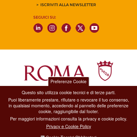
ISCRIVITI ALLA NEWSLETTER
SEGUICI SU:
Preferenze Cookie
Questo sito utilizza cookie tecnici e di terze parti.
Dipartimento Grandi Eventi, Sport, Turismo e Moda.
Puoi liberamente prestare, rifiutare o revocare il tuo consenso,
Via di San Basilio, 51
in qualsiasi momento, accedendo al pannello delle preferenze
00187 Roma
cookie, raggiungibile dal footer.
Per maggiori informazioni consulta la privacy e cookie policy.
CONTACT CENTER TEL. 06 06 08
Privacy e Cookie Policy
CONTATTA LA REDAZIONE