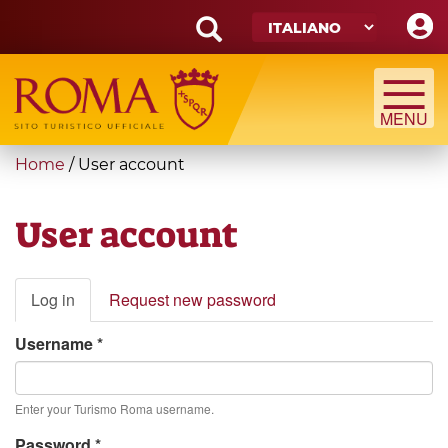
Skip
to
main
Search
content
form
Cerca
You
Home
/
User account
are
here
User account
Primary
Log in
(active
Request new password
tabs
tab)
Username
*
Enter your Turismo Roma username.
Password
*