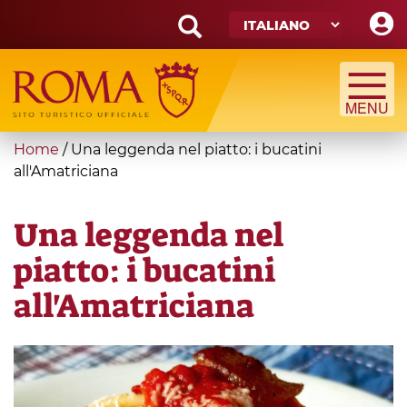
Skip
to
main
Search
content
form
Cerca
You
Home
/
Una leggenda nel piatto: i bucatini
are
all'Amatriciana
here
Una leggenda nel
piatto: i bucatini
all'Amatriciana