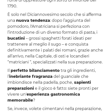
l’arte di apprestare ogni sorta di vivande
del
1790.
È solo nel Diciannovesimo secolo che si afferma
una
nuova tendenza
: dopo l’aggiunta del
pomodoro, l'Amatriciana si perfeziona con
l’introduzione di un diverso formato di pasta, i
bucatini
– grossi spaghetti forati ideati per
trattenere al meglio il sugo – e conquista
definitivamente i palati dei romani, grazie anche
all’arrivo, nella Capitale, di osti e locandieri
“matriciani “, specializzati nella sua preparazione.
Il
perfetto bilanciamento
tra gli ingredienti,
l’
inebriante fragranza
del guanciale che
imbiondisce nella padella, poche,
sapienti
preparazioni
e il gioco è fatto: siete pronti per
vivere un'
esperienza gastronomica
memorabile
?
Se, invece, volete cimentarvi nella preparazione,