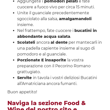
Aggiungete i
pomodori pelati
e fate
cuocere a fuoco vivo per circa 15 minuti.
Unite il guanciale precedentemente
sgocciolato alla salsa,
amalgamandoli
insieme.
Nel frattempo, fate cuocere i
bucatini in
abbondante acqua salata
.
Scolateli
ancora
al dente
per mantecarli in
una padella capiente insieme al sugo di
pomodoro e al guanciale.
Porzionate E
insaporite
la vostra
preparazione con il Pecorino Romano
grattugiato.
Servite
in tavola i vostri deliziosi Bucatini
all’Amatriciana ancora fumanti.
Buon appetito!
Naviga la sezione Food &
Wine del nostro sito e