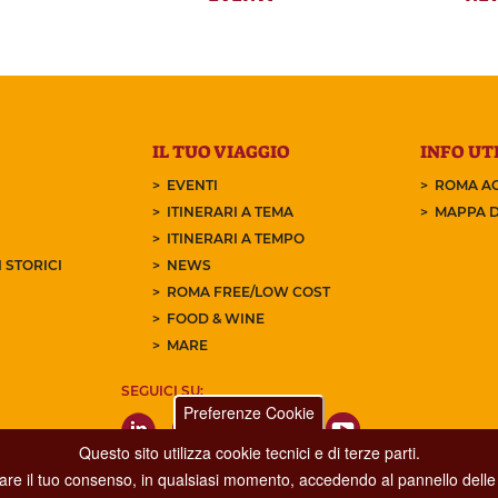
IL TUO VIAGGIO
INFO UTI
EVENTI
ROMA AC
ITINERARI A TEMA
MAPPA D
ITINERARI A TEMPO
 STORICI
NEWS
ROMA FREE/LOW COST
FOOD & WINE
MARE
SEGUICI SU:
Preferenze Cookie
Questo sito utilizza cookie tecnici e di terze parti.
care il tuo consenso, in qualsiasi momento, accedendo al pannello delle 