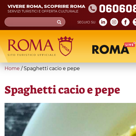
Skip
06060
VIVERE ROMA, SCOPRIRE ROMA
to
SERVIZI TURISTICI E OFFERTA CULTURALE
main
Search
SEGUICI SU:
content
form
Cerca
You
Home
/
Spaghetti cacio e pepe
are
here
Spaghetti cacio e pepe