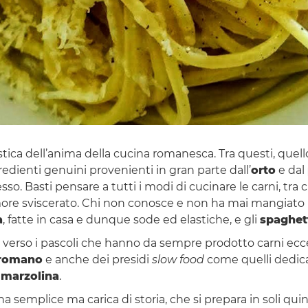
istica dell’anima della cucina romanesca. Tra questi, quell
gredienti genuini provenienti in gran parte dall’
orto
e dal
sso. Basti pensare a tutti i modi di cucinare le carni, tra 
more sviscerato. Chi non conosce e non ha mai mangiato 
a
, fatte in casa e dunque sode ed elastiche, e gli
spaghett
i verso i pascoli che hanno da sempre prodotto carni ecce
 romano
e anche dei presidi
slow food
come quelli dedicat
a
marzolina
.
una semplice ma carica di storia, che si prepara in soli qu