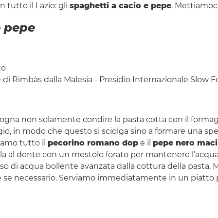
tutto il Lazio: gli
spaghetti a cacio e pepe
. Mettiamoci 
e pepe
to
 di Rimbàs dalla Malesia - Presidio Internazionale Slow F
sogna non solamente condire la pasta cotta con il forma
gio, in modo che questo si sciolga sino a formare una spec
iamo tutto il
pecorino romano dop
e il
pepe nero maci
la al dente con un mestolo forato per mantenere l’acqua d
di acqua bollente avanzata dalla cottura della pasta.
e se necessario. Serviamo immediatamente in un piatto 