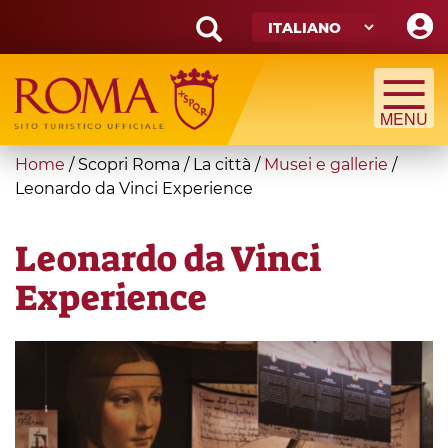
Skip
to
main
Search
content
form
Cerca
You
Home
/
Scopri Roma
/
La città
/
Musei e gallerie
/
are
Leonardo da Vinci Experience
here
Leonardo da Vinci
Experience