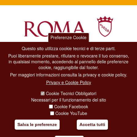
Preferenze Cookie
Questo sito utilizza cookie tecnici e di terze parti.
Dipartimento Grandi Eventi, Sport, Turismo e Moda.
Puoi liberamente prestare, rifiutare o revocare il tuo consenso,
Via di San Basilio, 51
in qualsiasi momento, accedendo al pannello delle preferenze
00187 Roma
cookie, raggiungibile dal footer.
Per maggiori informazioni consulta la privacy e cookie policy.
CONTACT CENTER TEL. 06 06 08
Privacy e Cookie Policy
CONTATTA LA REDAZIONE
Cookie Tecnici Obbligatori
Necessari per il funzionamento del sito
Cookie Facebook
PRIVACY
Cookie YouTube
SOCIAL MEDIA POLICY
Salva le preferenze
Accetta tutti
CREDITS